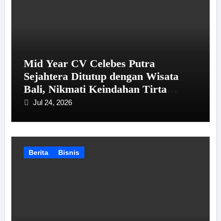
Mid Year CV Celebes Putra
Sejahtera Ditutup dengan Wisata
Bali, Nikmati Keindahan Tirta
Empul hingga Tanah Lot
Jul 24, 2026
Berita
Bisnis