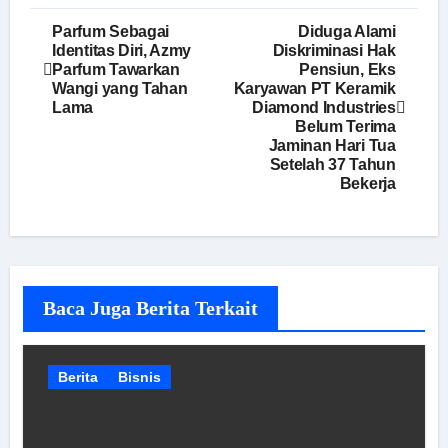
Navigasi
Parfum Sebagai
Diduga Alami
Identitas Diri, Azmy
Diskriminasi Hak
pos
Parfum Tawarkan
Pensiun, Eks
Wangi yang Tahan
Karyawan PT Keramik
Lama
Diamond Industries
Belum Terima
Jaminan Hari Tua
Setelah 37 Tahun
Bekerja
Baca Juga Berita Terkait
Berita
Bisnis