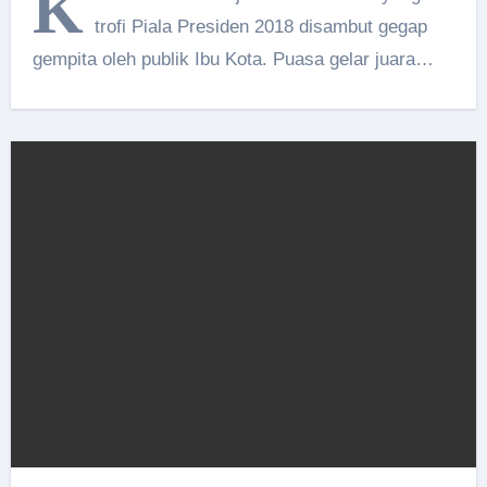
K
trofi Piala Presiden 2018 disambut gegap
gempita oleh publik Ibu Kota. Puasa gelar juara…