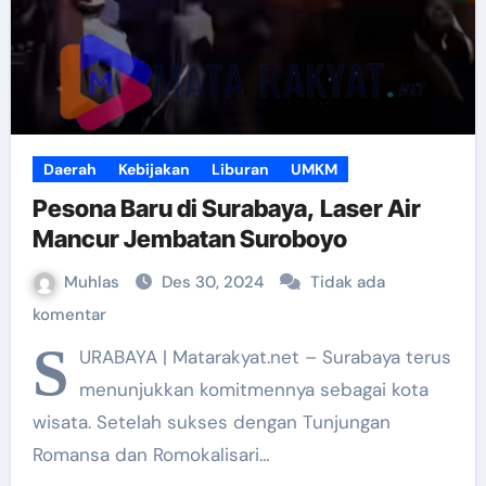
Daerah
Kebijakan
Liburan
UMKM
Pesona Baru di Surabaya, Laser Air
Mancur Jembatan Suroboyo
Muhlas
Des 30, 2024
Tidak ada
komentar
S
URABAYA | Matarakyat.net – Surabaya terus
menunjukkan komitmennya sebagai kota
wisata. Setelah sukses dengan Tunjungan
Romansa dan Romokalisari…