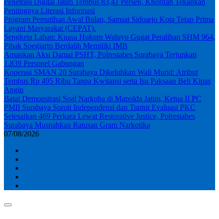
Penetrasi Digital Jatim Tembus 83,41 Persen, Khofifah Tekankan
Pentingnya Literasi Informasi
Program Pemutihan Awal Bulan, Samsat Sidoarjo Kota Tetap Prima
Layani Masyarakat (CEPAT).
Sengketa Lahan: Kuasa Hukum Waluyo Gugat Peralihan SHM 964,
Pihak Soegiarto Berdalih Memiliki IMB
Amankan Aksi Damai PSHT, Polrestabes Surabaya Terjunkan
1.839 Personel Gabungan
Koperasi SMAN 20 Surabaya Dikeluhkan Wali Murid: Atribut
Tembus Rp 495 Ribu Tanpa Kwitansi serta Isu Paksaan Beli Kipas
Angin
Batal Demonstrasi Soal Narkoba di Mapolda Jatim, Ketua II PC
PMII Surabaya Soroti Independensi dan Tuntut Evaluasi PKC
Selesaikan 469 Perkara Lewat Restorative Justice, Polrestabes
Surabaya Musnahkan Ratusan Gram Narkotika
07/08/2026