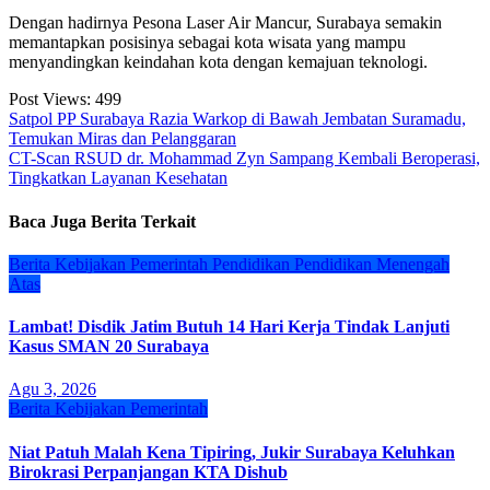
Dengan hadirnya Pesona Laser Air Mancur, Surabaya semakin
memantapkan posisinya sebagai kota wisata yang mampu
menyandingkan keindahan kota dengan kemajuan teknologi.
Post Views:
499
Navigasi
Satpol PP Surabaya Razia Warkop di Bawah Jembatan Suramadu,
Temukan Miras dan Pelanggaran
pos
CT-Scan RSUD dr. Mohammad Zyn Sampang Kembali Beroperasi,
Tingkatkan Layanan Kesehatan
Baca Juga Berita Terkait
Berita
Kebijakan
Pemerintah
Pendidikan
Pendidikan Menengah
Atas
Lambat! Disdik Jatim Butuh 14 Hari Kerja Tindak Lanjuti
Kasus SMAN 20 Surabaya
Agu 3, 2026
Berita
Kebijakan
Pemerintah
Niat Patuh Malah Kena Tipiring, Jukir Surabaya Keluhkan
Birokrasi Perpanjangan KTA Dishub