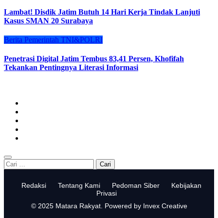
Lambat! Disdik Jatim Butuh 14 Hari Kerja Tindak Lanjuti
Kasus SMAN 20 Surabaya
Berita
Pemerintah
TNI&POLRI
Penetrasi Digital Jatim Tembus 83,41 Persen, Khofifah
Tekankan Pentingnya Literasi Informasi
Cari
untuk:
Redaksi
Tentang Kami
Pedoman Siber
Kebijakan
Privasi
© 2025 Matara Rakyat. Powered by Invex Creative