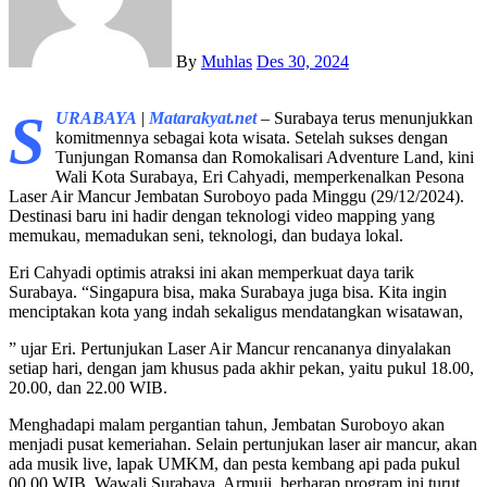
By
Muhlas
Des 30, 2024
S
URABAYA
|
Matarakyat.net
– Surabaya terus menunjukkan
komitmennya sebagai kota wisata. Setelah sukses dengan
Tunjungan Romansa dan Romokalisari Adventure Land, kini
Wali Kota Surabaya, Eri Cahyadi, memperkenalkan Pesona
Laser Air Mancur Jembatan Suroboyo pada Minggu (29/12/2024).
Destinasi baru ini hadir dengan teknologi video mapping yang
memukau, memadukan seni, teknologi, dan budaya lokal.
Eri Cahyadi optimis atraksi ini akan memperkuat daya tarik
Surabaya. “Singapura bisa, maka Surabaya juga bisa. Kita ingin
menciptakan kota yang indah sekaligus mendatangkan wisatawan,
” ujar Eri. Pertunjukan Laser Air Mancur rencananya dinyalakan
setiap hari, dengan jam khusus pada akhir pekan, yaitu pukul 18.00,
20.00, dan 22.00 WIB.
Menghadapi malam pergantian tahun, Jembatan Suroboyo akan
menjadi pusat kemeriahan. Selain pertunjukan laser air mancur, akan
ada musik live, lapak UMKM, dan pesta kembang api pada pukul
00.00 WIB. Wawali Surabaya, Armuji, berharap program ini turut