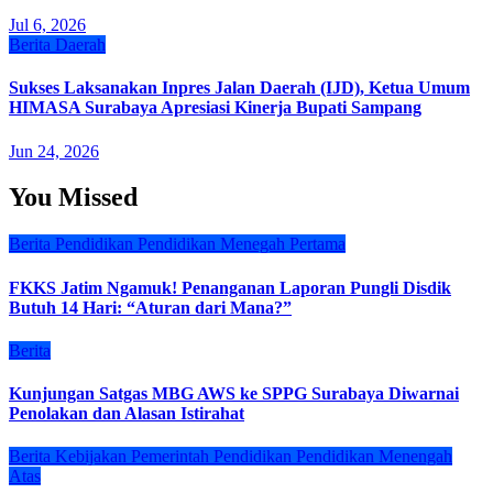
Jul 6, 2026
Berita
Daerah
Sukses Laksanakan Inpres Jalan Daerah (IJD), Ketua Umum
HIMASA Surabaya Apresiasi Kinerja Bupati Sampang
Jun 24, 2026
You Missed
Berita
Pendidikan
Pendidikan Menegah Pertama
FKKS Jatim Ngamuk! Penanganan Laporan Pungli Disdik
Butuh 14 Hari: “Aturan dari Mana?”
Berita
Kunjungan Satgas MBG AWS ke SPPG Surabaya Diwarnai
Penolakan dan Alasan Istirahat
Berita
Kebijakan
Pemerintah
Pendidikan
Pendidikan Menengah
Atas