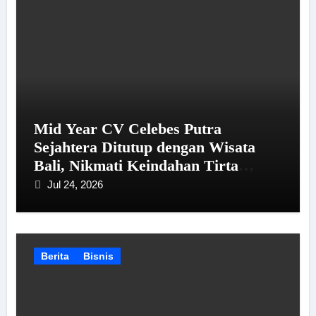
Mid Year CV Celebes Putra
Sejahtera Ditutup dengan Wisata
Bali, Nikmati Keindahan Tirta
Empul hingga Tanah Lot
Jul 24, 2026
Berita
Bisnis