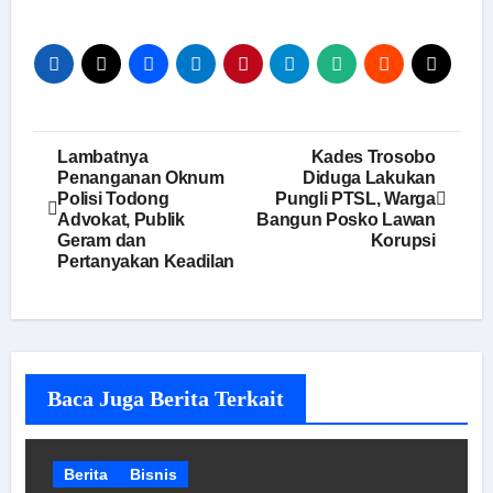
Navigasi
Lambatnya
Kades Trosobo
Penanganan Oknum
Diduga Lakukan
pos
Polisi Todong
Pungli PTSL, Warga
Advokat, Publik
Bangun Posko Lawan
Geram dan
Korupsi
Pertanyakan Keadilan
Baca Juga Berita Terkait
Berita
Bisnis