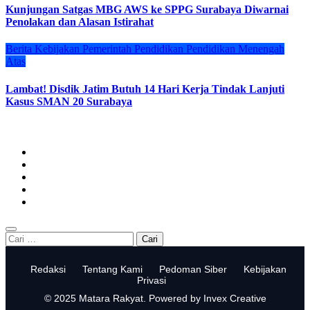
Kunjungan Satgas MBG AWS ke SPPG Surabaya Diwarnai
Penolakan dan Alasan Istirahat
Berita
Kebijakan
Pemerintah
Pendidikan
Pendidikan Menengah
Atas
Lambat! Disdik Jatim Butuh 14 Hari Kerja Tindak Lanjuti
Kasus SMAN 20 Surabaya
Cari
untuk:
Redaksi
Tentang Kami
Pedoman Siber
Kebijakan
Privasi
© 2025 Matara Rakyat. Powered by Invex Creative