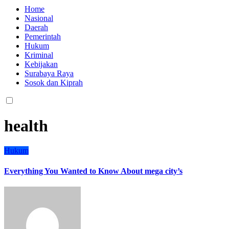
Home
Nasional
Daerah
Pemerintah
Hukum
Kriminal
Kebijakan
Surabaya Raya
Sosok dan Kiprah
health
Hukum
Everything You Wanted to Know About mega city’s