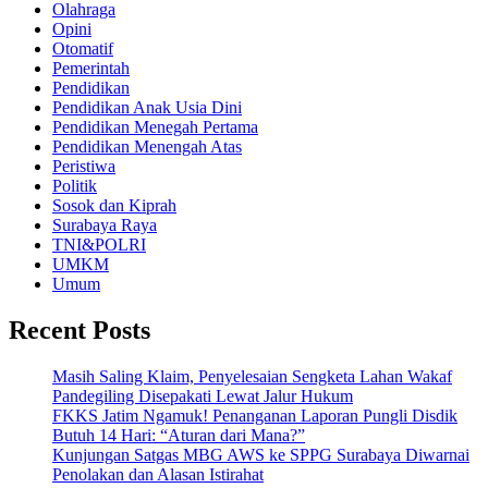
Olahraga
Opini
Otomatif
Pemerintah
Pendidikan
Pendidikan Anak Usia Dini
Pendidikan Menegah Pertama
Pendidikan Menengah Atas
Peristiwa
Politik
Sosok dan Kiprah
Surabaya Raya
TNI&POLRI
UMKM
Umum
Recent Posts
Masih Saling Klaim, Penyelesaian Sengketa Lahan Wakaf
Pandegiling Disepakati Lewat Jalur Hukum
FKKS Jatim Ngamuk! Penanganan Laporan Pungli Disdik
Butuh 14 Hari: “Aturan dari Mana?”
Kunjungan Satgas MBG AWS ke SPPG Surabaya Diwarnai
Penolakan dan Alasan Istirahat