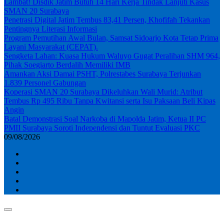
Lambat! Disdik Jatim Butuh 14 Hari Kerja Tindak Lanjuti Kasus
SMAN 20 Surabaya
Penetrasi Digital Jatim Tembus 83,41 Persen, Khofifah Tekankan
Pentingnya Literasi Informasi
Program Pemutihan Awal Bulan, Samsat Sidoarjo Kota Tetap Prima
Layani Masyarakat (CEPAT).
Sengketa Lahan: Kuasa Hukum Waluyo Gugat Peralihan SHM 964,
Pihak Soegiarto Berdalih Memiliki IMB
Amankan Aksi Damai PSHT, Polrestabes Surabaya Terjunkan
1.839 Personel Gabungan
Koperasi SMAN 20 Surabaya Dikeluhkan Wali Murid: Atribut
Tembus Rp 495 Ribu Tanpa Kwitansi serta Isu Paksaan Beli Kipas
Angin
Batal Demonstrasi Soal Narkoba di Mapolda Jatim, Ketua II PC
PMII Surabaya Soroti Independensi dan Tuntut Evaluasi PKC
09/08/2026