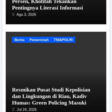
Persen, Khofifah Tekankan
Pentingnya Literasi Informasi
Agu 3, 2026
Berita
Pemerintah
TNI&POLRI
Resmikan Pusat Studi Kepolisian
dan Lingkungan di Riau, Kadiv
Humas: Green Policing Masuki
Babak Baru
Jul 24, 2026