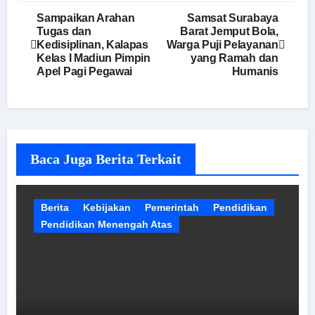
Navigasi
Sampaikan Arahan
Samsat Surabaya
Tugas dan
Barat Jemput Bola,
pos
Kedisiplinan, Kalapas
Warga Puji Pelayanan
Kelas I Madiun Pimpin
yang Ramah dan
Apel Pagi Pegawai
Humanis
Baca Juga Berita Terkait
Berita
Kebijakan
Pemerintah
Pendidikan
Pendidikan Menengah Atas