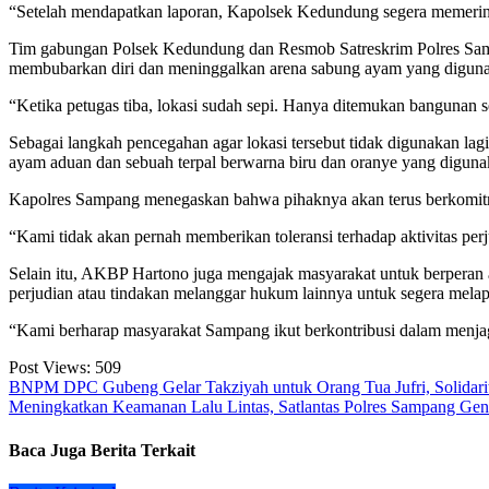
“Setelah mendapatkan laporan, Kapolsek Kedundung segera memerint
Tim gabungan Polsek Kedundung dan Resmob Satreskrim Polres Sampan
membubarkan diri dan meninggalkan arena sabung ayam yang digun
“Ketika petugas tiba, lokasi sudah sepi. Hanya ditemukan bangunan
Sebagai langkah pencegahan agar lokasi tersebut tidak digunakan la
ayam aduan dan sebuah terpal berwarna biru dan oranye yang digunak
Kapolres Sampang menegaskan bahwa pihaknya akan terus berkomitme
“Kami tidak akan pernah memberikan toleransi terhadap aktivitas per
Selain itu, AKBP Hartono juga mengajak masyarakat untuk berperan 
perjudian atau tindakan melanggar hukum lainnya untuk segera mela
“Kami berharap masyarakat Sampang ikut berkontribusi dalam menja
Post Views:
509
Navigasi
BNPM DPC Gubeng Gelar Takziyah untuk Orang Tua Jufri, Solidarit
Meningkatkan Keamanan Lalu Lintas, Satlantas Polres Sampang Genca
pos
Baca Juga Berita Terkait