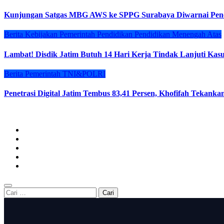
Kunjungan Satgas MBG AWS ke SPPG Surabaya Diwarnai Penol
Berita
Kebijakan
Pemerintah
Pendidikan
Pendidikan Menengah Atas
Lambat! Disdik Jatim Butuh 14 Hari Kerja Tindak Lanjuti Ka
Berita
Pemerintah
TNI&POLRI
Penetrasi Digital Jatim Tembus 83,41 Persen, Khofifah Tekankan
Cari
untuk: