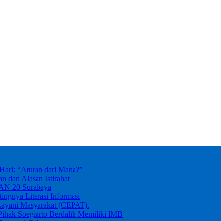
ari: “Aturan dari Mana?”
dan Alasan Istirahat
MAN 20 Surabaya
ingnya Literasi Informasi
Layani Masyarakat (CEPAT).
ihak Soegiarto Berdalih Memiliki IMB