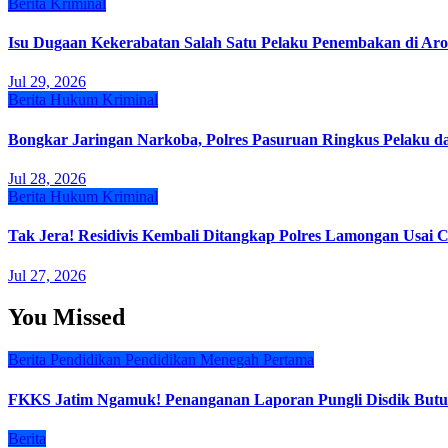
Berita
Kriminal
Isu Dugaan Kekerabatan Salah Satu Pelaku Penembakan di Aro
Jul 29, 2026
Berita
Hukum
Kriminal
Bongkar Jaringan Narkoba, Polres Pasuruan Ringkus Pelaku d
Jul 28, 2026
Berita
Hukum
Kriminal
Tak Jera! Residivis Kembali Ditangkap Polres Lamongan Usai 
Jul 27, 2026
You Missed
Berita
Pendidikan
Pendidikan Menegah Pertama
FKKS Jatim Ngamuk! Penanganan Laporan Pungli Disdik Butuh
Berita