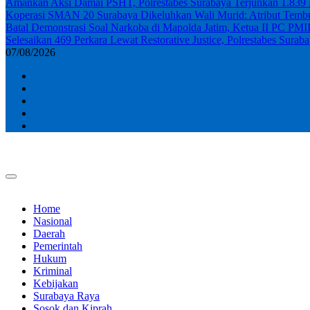
Amankan Aksi Damai PSHT, Polrestabes Surabaya Terjunkan 1.839
Koperasi SMAN 20 Surabaya Dikeluhkan Wali Murid: Atribut Tembus
Batal Demonstrasi Soal Narkoba di Mapolda Jatim, Ketua II PC PMI
Selesaikan 469 Perkara Lewat Restorative Justice, Polrestabes Sur
07/08/2026
Home
Nasional
Daerah
Pemerintah
Hukum
Kriminal
Kebijakan
Surabaya Raya
Sosok dan Kiprah