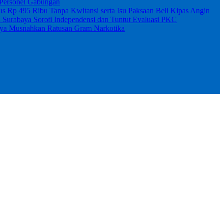
 Personel Gabungan
 Rp 495 Ribu Tanpa Kwitansi serta Isu Paksaan Beli Kipas Angin
I Surabaya Soroti Independensi dan Tuntut Evaluasi PKC
abaya Musnahkan Ratusan Gram Narkotika