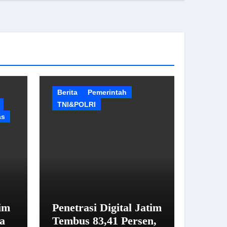
Berita
Pemerintah
TNI&POLRI
as
im
Penetrasi Digital Jatim
a
Tembus 83,41 Persen,