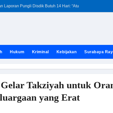
Laporan Pungli Disdik Butuh 14 Hari: “Aturan dari Mana?”
Kunjungan Satg
h
Hukum
Kriminal
Kebijakan
Surabaya Ray
lar Takziyah untuk Orang
eluargaan yang Erat