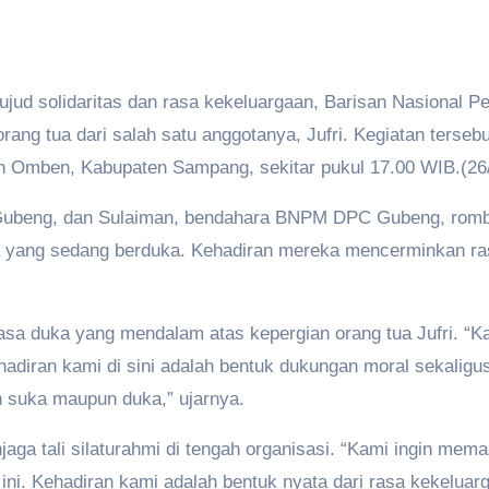
ujud solidaritas dan rasa kekeluargaan, Barisan Nasiona
rang tua dari salah satu anggotanya, Jufri. Kegiatan terse
 Omben, Kabupaten Sampang, sekitar pukul 17.00 WIB.(26/
Gubeng, dan Sulaiman, bendahara BNPM DPC Gubeng, romb
a yang sedang berduka. Kehadiran mereka mencerminkan ras
a duka yang mendalam atas kepergian orang tua Jufri. “K
hadiran kami di sini adalah bentuk dukungan moral sekalig
n suka maupun duka,” ujarnya.
a tali silaturahmi di tengah organisasi. “Kami ingin mema
ni. Kehadiran kami adalah bentuk nyata dari rasa kekeluar