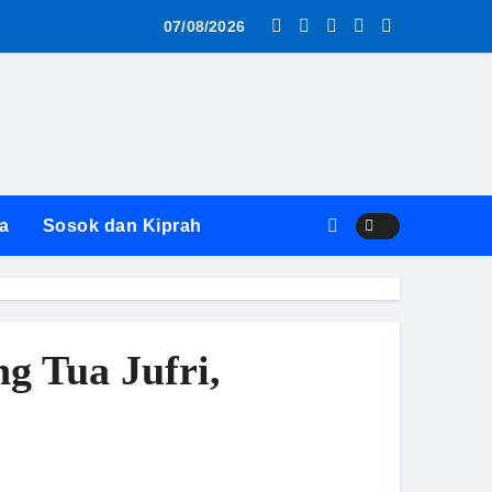
as MBG AWS ke SPPG Surabaya Diwarnai Penolakan dan Alasa
07/08/2026
a
Sosok dan Kiprah
 Tua Jufri,