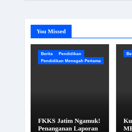
You Missed
Berita
Pendidikan
Be
Pendidikan Menegah Pertama
FKKS Jatim Ngamuk!
Ku
Penanganan Laporan
MB