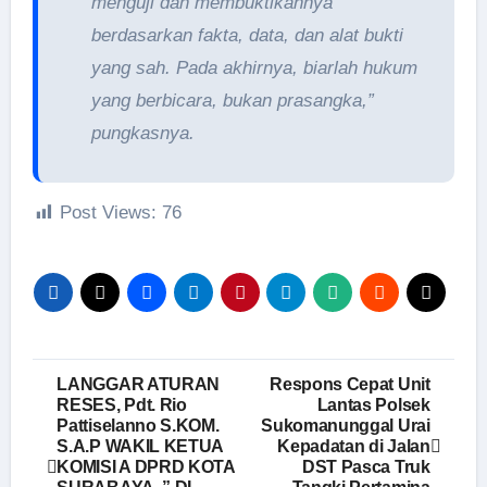
menguji dan membuktikannya
berdasarkan fakta, data, dan alat bukti
yang sah. Pada akhirnya, biarlah hukum
yang berbicara, bukan prasangka,”
pungkasnya.
Post Views:
76
Navigasi
LANGGAR ATURAN
Respons Cepat Unit
RESES, Pdt. Rio
Lantas Polsek
pos
Pattiselanno S.KOM.
Sukomanunggal Urai
S.A.P WAKIL KETUA
Kepadatan di Jalan
KOMISI A DPRD KOTA
DST Pasca Truk