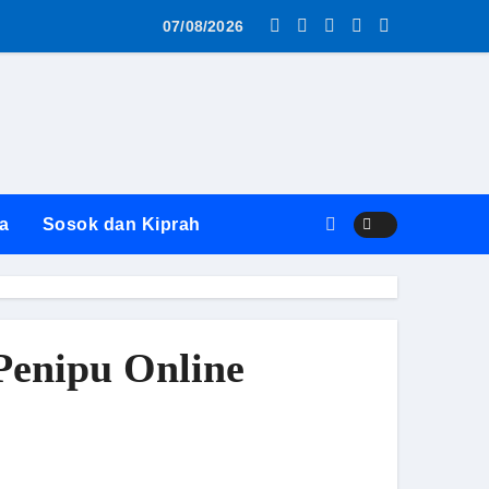
as MBG AWS ke SPPG Surabaya Diwarnai Penolakan dan Alasa
07/08/2026
a
Sosok dan Kiprah
Penipu Online