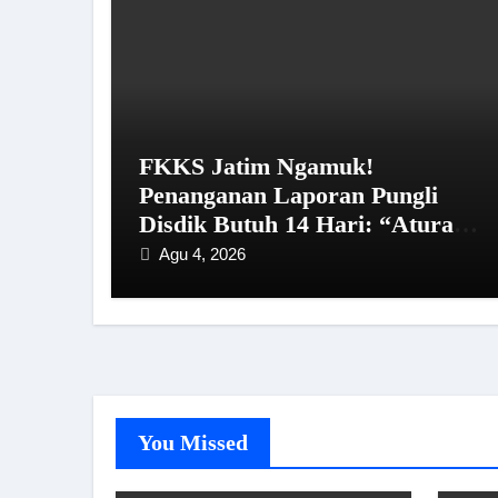
FKKS Jatim Ngamuk!
Penanganan Laporan Pungli
Disdik Butuh 14 Hari: “Aturan
dari Mana?”
Agu 4, 2026
You Missed