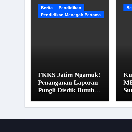
Berita
Pendidikan
Be
Pendidikan Menegah Pertama
FKKS Jatim Ngamuk!
Ku
Penanganan Laporan
MB
Pungli Disdik Butuh
Su
14 Hari: “Aturan dari
Pe
Mana?”
Ist