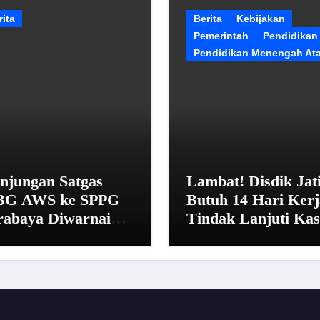
rita
Berita
Kebijakan
Pemerintah
Pendidikan
Pendidikan Menengah At
njungan Satgas
Lambat! Disdik Jat
G AWS ke SPPG
Butuh 14 Hari Kerj
rabaya Diwarnai
Tindak Lanjuti Ka
nolakan dan Alasan
SMAN 20 Surabay
irahat