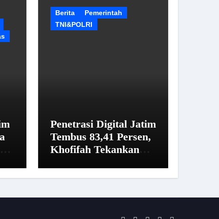
Berita
Pemerintah
TNI&POLRI
as
im
Penetrasi Digital Jatim
a
Tembus 83,41 Persen,
sus
Khofifah Tekankan
a
Pentingnya Literasi
Informasi