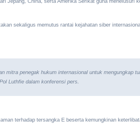
ari Jepang, China, serta Amerika Serikat guna menelusuri ke
takan sekaligus memutus rantai kejahatan siber internasion
n mitra penegak hukum internasional untuk mengungkap tunt
 Pol Luthfie dalam konferensi pers.
aman terhadap tersangka E beserta kemungkinan keterlibata