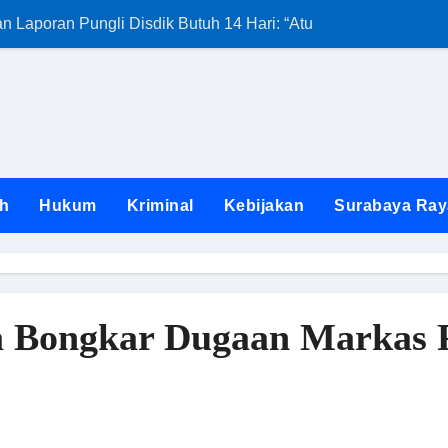
Laporan Pungli Disdik Butuh 14 Hari: “Aturan dari Mana?”
Kunjungan Satg
h
Hukum
Kriminal
Kebijakan
Surabaya Ray
a Bongkar Dugaan Markas 