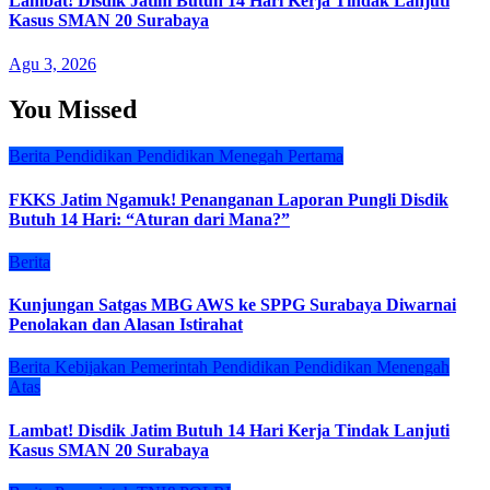
Lambat! Disdik Jatim Butuh 14 Hari Kerja Tindak Lanjuti
Kasus SMAN 20 Surabaya
Agu 3, 2026
You Missed
Berita
Pendidikan
Pendidikan Menegah Pertama
FKKS Jatim Ngamuk! Penanganan Laporan Pungli Disdik
Butuh 14 Hari: “Aturan dari Mana?”
Berita
Kunjungan Satgas MBG AWS ke SPPG Surabaya Diwarnai
Penolakan dan Alasan Istirahat
Berita
Kebijakan
Pemerintah
Pendidikan
Pendidikan Menengah
Atas
Lambat! Disdik Jatim Butuh 14 Hari Kerja Tindak Lanjuti
Kasus SMAN 20 Surabaya