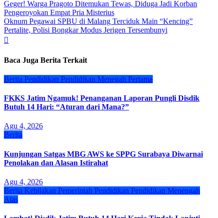
Geger! Warga Pragoto Ditemukan Tewas, Diduga Jadi Korban
pos
Pengeroyokan Empat Pria Misterius
Oknum Pegawai SPBU di Malang Terciduk Main “Kencing”
Pertalite, Polisi Bongkar Modus Jerigen Tersembunyi
Baca Juga Berita Terkait
Berita
Pendidikan
Pendidikan Menegah Pertama
FKKS Jatim Ngamuk! Penanganan Laporan Pungli Disdik
Butuh 14 Hari: “Aturan dari Mana?”
Agu 4, 2026
Berita
Kunjungan Satgas MBG AWS ke SPPG Surabaya Diwarnai
Penolakan dan Alasan Istirahat
Agu 4, 2026
Berita
Kebijakan
Pemerintah
Pendidikan
Pendidikan Menengah
Atas