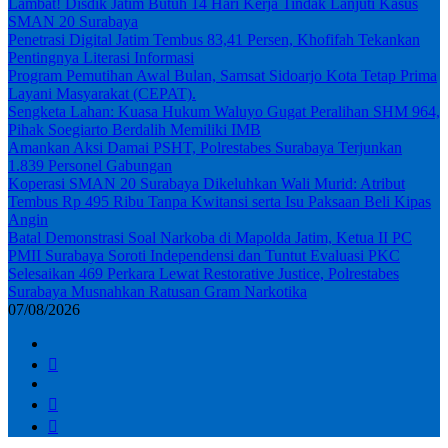
Lambat! Disdik Jatim Butuh 14 Hari Kerja Tindak Lanjuti Kasus
SMAN 20 Surabaya
Penetrasi Digital Jatim Tembus 83,41 Persen, Khofifah Tekankan
Pentingnya Literasi Informasi
Program Pemutihan Awal Bulan, Samsat Sidoarjo Kota Tetap Prima
Layani Masyarakat (CEPAT).
Sengketa Lahan: Kuasa Hukum Waluyo Gugat Peralihan SHM 964,
Pihak Soegiarto Berdalih Memiliki IMB
Amankan Aksi Damai PSHT, Polrestabes Surabaya Terjunkan
1.839 Personel Gabungan
Koperasi SMAN 20 Surabaya Dikeluhkan Wali Murid: Atribut
Tembus Rp 495 Ribu Tanpa Kwitansi serta Isu Paksaan Beli Kipas
Angin
Batal Demonstrasi Soal Narkoba di Mapolda Jatim, Ketua II PC
PMII Surabaya Soroti Independensi dan Tuntut Evaluasi PKC
Selesaikan 469 Perkara Lewat Restorative Justice, Polrestabes
Surabaya Musnahkan Ratusan Gram Narkotika
07/08/2026