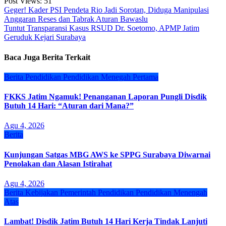
Post Views:
51
Navigasi
Geger! Kader PSI Pendeta Rio Jadi Sorotan, Diduga Manipulasi
Anggaran Reses dan Tabrak Aturan Bawaslu
pos
Tuntut Transparansi Kasus RSUD Dr. Soetomo, APMP Jatim
Geruduk Kejari Surabaya
Baca Juga Berita Terkait
Berita
Pendidikan
Pendidikan Menegah Pertama
FKKS Jatim Ngamuk! Penanganan Laporan Pungli Disdik
Butuh 14 Hari: “Aturan dari Mana?”
Agu 4, 2026
Berita
Kunjungan Satgas MBG AWS ke SPPG Surabaya Diwarnai
Penolakan dan Alasan Istirahat
Agu 4, 2026
Berita
Kebijakan
Pemerintah
Pendidikan
Pendidikan Menengah
Atas
Lambat! Disdik Jatim Butuh 14 Hari Kerja Tindak Lanjuti