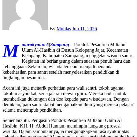
By
Muhlas
Jun 11, 2026
M
atarakyat.net||Sampang
– Pondok Pesantren Miftahul
Ulum Al-Hasibin di Dusun Kelopang Jajar, Kecamatan
Ketapang, Kabupaten Sampang, menggelar wisuda santri.
Kegiatan ini berlangsung dalam suasana penuh haru dan
kebanggaan. Selain itu, wisuda tersebut menjadi penanda
keberhasilan para santri setelah menyelesaikan pendidikan di
lingkungan pesantren.
Acara ini juga menarik perhatian para wali santri, tokoh agama,
tokoh masyarakat, serta jajaran dewan guru. Mereka hadir untuk
memberikan dukungan dan doa kepada para wisudawan. Dengan
demikian, para santri dapat mengamalkan ilmu yang mereka pelajari
selama menempuh pendidikan.
Sementara itu, Pengasuh Pondok Pesantren Miftahul Ulum Al-
Hasibin, KH. H. Abdul Hannan, memimpin langsung prosesi
wisuda. Dalam sambutannya, ia mengungkapkan rasa syukur atas
keberhasilan para santri. Menurutnya, para santri telah menunjukkan