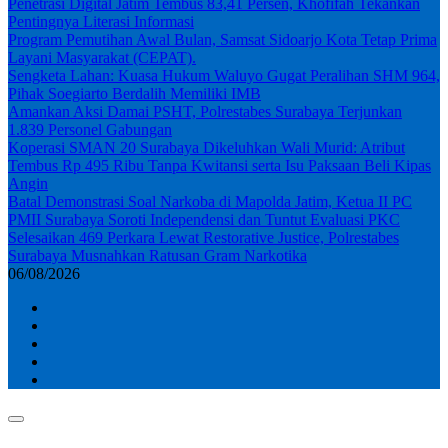
Penetrasi Digital Jatim Tembus 83,41 Persen, Khofifah Tekankan
Pentingnya Literasi Informasi
Program Pemutihan Awal Bulan, Samsat Sidoarjo Kota Tetap Prima
Layani Masyarakat (CEPAT).
Sengketa Lahan: Kuasa Hukum Waluyo Gugat Peralihan SHM 964,
Pihak Soegiarto Berdalih Memiliki IMB
Amankan Aksi Damai PSHT, Polrestabes Surabaya Terjunkan
1.839 Personel Gabungan
Koperasi SMAN 20 Surabaya Dikeluhkan Wali Murid: Atribut
Tembus Rp 495 Ribu Tanpa Kwitansi serta Isu Paksaan Beli Kipas
Angin
Batal Demonstrasi Soal Narkoba di Mapolda Jatim, Ketua II PC
PMII Surabaya Soroti Independensi dan Tuntut Evaluasi PKC
Selesaikan 469 Perkara Lewat Restorative Justice, Polrestabes
Surabaya Musnahkan Ratusan Gram Narkotika
06/08/2026