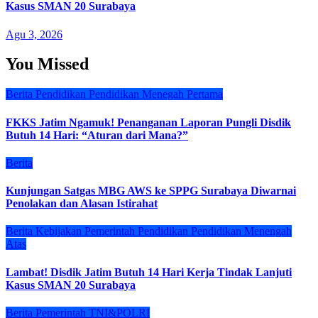
Kasus SMAN 20 Surabaya
Agu 3, 2026
You Missed
Berita
Pendidikan
Pendidikan Menegah Pertama
FKKS Jatim Ngamuk! Penanganan Laporan Pungli Disdik
Butuh 14 Hari: “Aturan dari Mana?”
Berita
Kunjungan Satgas MBG AWS ke SPPG Surabaya Diwarnai
Penolakan dan Alasan Istirahat
Berita
Kebijakan
Pemerintah
Pendidikan
Pendidikan Menengah
Atas
Lambat! Disdik Jatim Butuh 14 Hari Kerja Tindak Lanjuti
Kasus SMAN 20 Surabaya
Berita
Pemerintah
TNI&POLRI