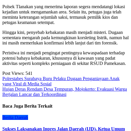
Polsek Tlanakan yang menerima laporan segera mendatangi lokasi
kejadian untuk mengamankan area. Selain itu, petugas juga telah
meminta keterangan sejumlah saksi, termasuk pemilik kios dan
petugas keamanan setempat.
Hingga kini, penyebab kebakaran masih menjadi misteri. Dugaan
sementara mengarah pada kemungkinan korsleting listrik, namun hal
ini masih memerlukan konfirmasi lebih lanjut dari tim forensik.
Peristiwa ini menjadi pengingat pentingnya kewaspadaan terhadap
potensi bahaya kebakaran, khususnya di kawasan yang padat
aktivitas seperti kompleks perniagaan di sekitar RSUD Pamekasan.
Post Views:
541
Navigasi
Polrestabes Surabaya Buru Pelaku Dugaan Penganiayaan Anak
yang Viral di Media Sosial
pos
Hujan Deras Rendam Desa Tempuran, Mojokerto: Evakuasi Warga
Berjalan Lancar dan Terkoordinasi
Baca Juga Berita Terkait
Berita
Daerah
Sukses Laksanakan Inpres Jalan Daerah (IJD), Ketua Umum