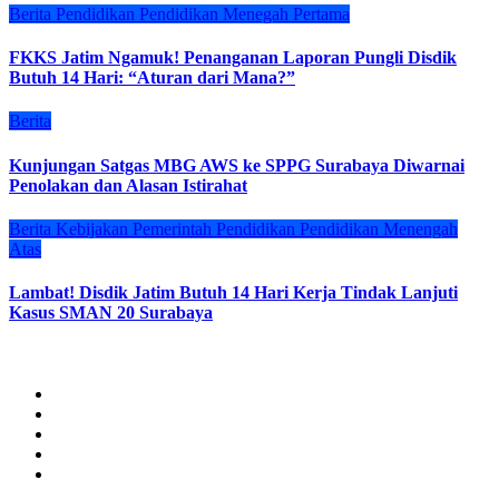
Berita
Pendidikan
Pendidikan Menegah Pertama
FKKS Jatim Ngamuk! Penanganan Laporan Pungli Disdik
Butuh 14 Hari: “Aturan dari Mana?”
Berita
Kunjungan Satgas MBG AWS ke SPPG Surabaya Diwarnai
Penolakan dan Alasan Istirahat
Berita
Kebijakan
Pemerintah
Pendidikan
Pendidikan Menengah
Atas
Lambat! Disdik Jatim Butuh 14 Hari Kerja Tindak Lanjuti
Kasus SMAN 20 Surabaya