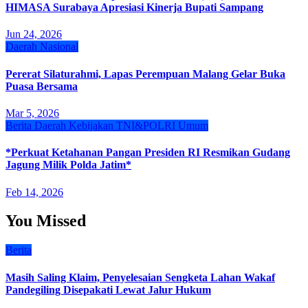
HIMASA Surabaya Apresiasi Kinerja Bupati Sampang
Jun 24, 2026
Daerah
Nasional
Pererat Silaturahmi, Lapas Perempuan Malang Gelar Buka
Puasa Bersama
Mar 5, 2026
Berita
Daerah
Kebijakan
TNI&POLRI
Umum
*Perkuat Ketahanan Pangan Presiden RI Resmikan Gudang
Jagung Milik Polda Jatim*
Feb 14, 2026
You Missed
Berita
Masih Saling Klaim, Penyelesaian Sengketa Lahan Wakaf
Pandegiling Disepakati Lewat Jalur Hukum