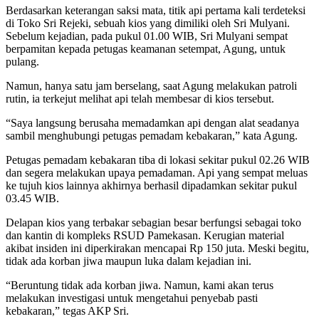
Berdasarkan keterangan saksi mata, titik api pertama kali terdeteksi
di Toko Sri Rejeki, sebuah kios yang dimiliki oleh Sri Mulyani.
Sebelum kejadian, pada pukul 01.00 WIB, Sri Mulyani sempat
berpamitan kepada petugas keamanan setempat, Agung, untuk
pulang.
Namun, hanya satu jam berselang, saat Agung melakukan patroli
rutin, ia terkejut melihat api telah membesar di kios tersebut.
“Saya langsung berusaha memadamkan api dengan alat seadanya
sambil menghubungi petugas pemadam kebakaran,” kata Agung.
Petugas pemadam kebakaran tiba di lokasi sekitar pukul 02.26 WIB
dan segera melakukan upaya pemadaman. Api yang sempat meluas
ke tujuh kios lainnya akhirnya berhasil dipadamkan sekitar pukul
03.45 WIB.
Delapan kios yang terbakar sebagian besar berfungsi sebagai toko
dan kantin di kompleks RSUD Pamekasan. Kerugian material
akibat insiden ini diperkirakan mencapai Rp 150 juta. Meski begitu,
tidak ada korban jiwa maupun luka dalam kejadian ini.
“Beruntung tidak ada korban jiwa. Namun, kami akan terus
melakukan investigasi untuk mengetahui penyebab pasti
kebakaran,” tegas AKP Sri.