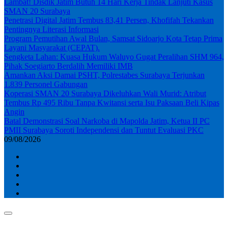
Lambat! Disdik Jatim Butuh 14 Hari Kerja Tindak Lanjuti Kasus
SMAN 20 Surabaya
Penetrasi Digital Jatim Tembus 83,41 Persen, Khofifah Tekankan
Pentingnya Literasi Informasi
Program Pemutihan Awal Bulan, Samsat Sidoarjo Kota Tetap Prima
Layani Masyarakat (CEPAT).
Sengketa Lahan: Kuasa Hukum Waluyo Gugat Peralihan SHM 964,
Pihak Soegiarto Berdalih Memiliki IMB
Amankan Aksi Damai PSHT, Polrestabes Surabaya Terjunkan
1.839 Personel Gabungan
Koperasi SMAN 20 Surabaya Dikeluhkan Wali Murid: Atribut
Tembus Rp 495 Ribu Tanpa Kwitansi serta Isu Paksaan Beli Kipas
Angin
Batal Demonstrasi Soal Narkoba di Mapolda Jatim, Ketua II PC
PMII Surabaya Soroti Independensi dan Tuntut Evaluasi PKC
09/08/2026