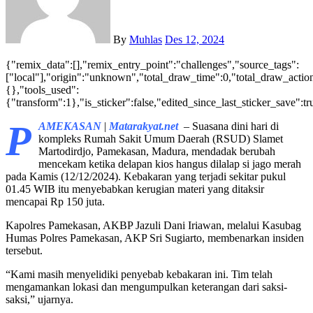
By
Muhlas
Des 12, 2024
{"remix_data":[],"remix_entry_point":"challenges","source_tags":
["local"],"origin":"unknown","total_draw_time":0,"total_draw_action
{},"tools_used":
{"transform":1},"is_sticker":false,"edited_since_last_sticker_save":t
P
AMEKASAN
|
Matarakyat.net
– Suasana dini hari di
kompleks Rumah Sakit Umum Daerah (RSUD) Slamet
Martodirdjo, Pamekasan, Madura, mendadak berubah
mencekam ketika delapan kios hangus dilalap si jago merah
pada Kamis (12/12/2024). Kebakaran yang terjadi sekitar pukul
01.45 WIB itu menyebabkan kerugian materi yang ditaksir
mencapai Rp 150 juta.
Kapolres Pamekasan, AKBP Jazuli Dani Iriawan, melalui Kasubag
Humas Polres Pamekasan, AKP Sri Sugiarto, membenarkan insiden
tersebut.
“Kami masih menyelidiki penyebab kebakaran ini. Tim telah
mengamankan lokasi dan mengumpulkan keterangan dari saksi-
saksi,” ujarnya.