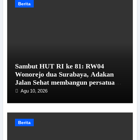
Berita
Sambut HUT RI ke 81: RW04
Wonorejo dua Surabaya, Adakan
Jalan Sehat membangun persatuan
dan kesatuan warga
Agu 10, 2026
Berita