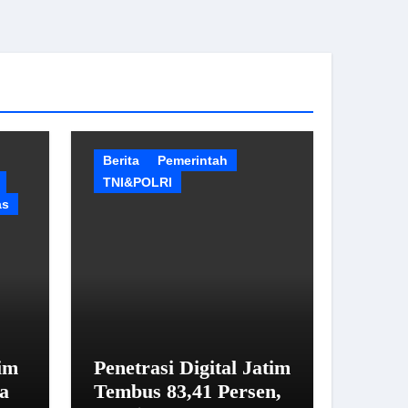
Berita
Pemerintah
TNI&POLRI
as
im
Penetrasi Digital Jatim
a
Tembus 83,41 Persen,