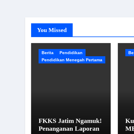
You Missed
Berita
Pendidikan
Be
Pendidikan Menegah Pertama
FKKS Jatim Ngamuk!
Ku
Penanganan Laporan
MB