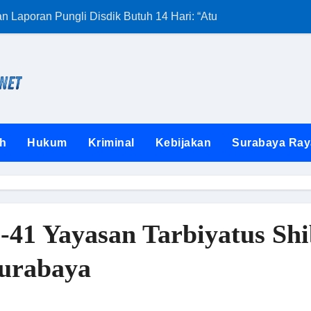
Laporan Pungli Disdik Butuh 14 Hari: “Aturan dari Mana?”
Kunjungan Satg
h
Hukum
Kriminal
Kebijakan
Surabaya Ray
-41 Yayasan Tarbiyatus Sh
urabaya