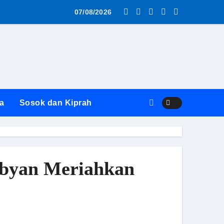
as MBG AWS ke SPPG Surabaya Diwarnai Penolakan dan Alasa
07/08/2026
a
Sosok dan Kiprah
ibyan Meriahkan