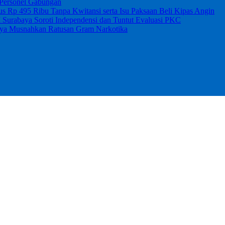
 Personel Gabungan
 Rp 495 Ribu Tanpa Kwitansi serta Isu Paksaan Beli Kipas Angin
I Surabaya Soroti Independensi dan Tuntut Evaluasi PKC
abaya Musnahkan Ratusan Gram Narkotika