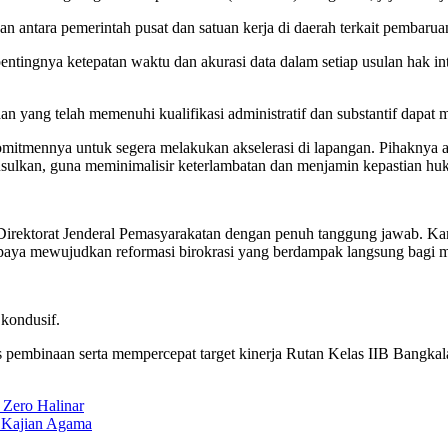
akan antara pemerintah pusat dan satuan kerja di daerah terkait pembar
tingnya ketepatan waktu dan akurasi data dalam setiap usulan hak inte
n yang telah memenuhi kualifikasi administratif dan substantif dapat 
tmennya untuk segera melakukan akselerasi di lapangan. Pihaknya aka
sulkan, guna meminimalisir keterlambatan dan menjamin kepastian huku
 Direktorat Jenderal Pemasyarakatan dengan penuh tanggung jawab. K
 upaya mewujudkan reformasi birokrasi yang berdampak langsung bagi m
 kondusif.
s pembinaan serta mempercepat target kinerja Rutan Kelas IIB Bangka
 Zero Halinar
r Kajian Agama