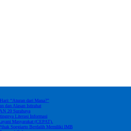
ari: “Aturan dari Mana?”
dan Alasan Istirahat
MAN 20 Surabaya
ingnya Literasi Informasi
Layani Masyarakat (CEPAT).
ihak Soegiarto Berdalih Memiliki IMB