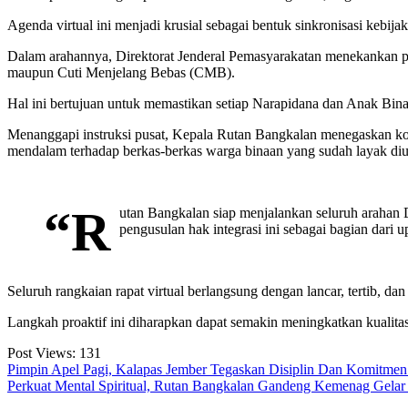
Agenda virtual ini menjadi krusial sebagai bentuk sinkronisasi kebij
Dalam arahannya, Direktorat Jenderal Pemasyarakatan menekankan pen
maupun Cuti Menjelang Bebas (CMB).
Hal ini bertujuan untuk memastikan setiap Narapidana dan Anak Binaa
Menanggapi instruksi pusat, Kepala Rutan Bangkalan menegaskan komi
mendalam terhadap berkas-berkas warga binaan yang sudah layak diu
“R
utan Bangkalan siap menjalankan seluruh arahan
pengusulan hak integrasi ini sebagai bagian dari
Seluruh rangkaian rapat virtual berlangsung dengan lancar, tertib, dan
Langkah proaktif ini diharapkan dapat semakin meningkatkan kualita
Post Views:
131
Navigasi
Pimpin Apel Pagi, Kalapas Jember Tegaskan Disiplin Dan Komitmen
Perkuat Mental Spiritual, Rutan Bangkalan Gandeng Kemenag Gela
pos