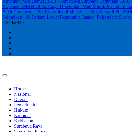
Amankan Aksi Damai PSHT, Polrestabes Surabaya Terjunkan 1.839
Koperasi SMAN 20 Surabaya Dikeluhkan Wali Murid: Atribut Tembus
Batal Demonstrasi Soal Narkoba di Mapolda Jatim, Ketua II PC PMI
Selesaikan 469 Perkara Lewat Restorative Justice, Polrestabes Sur
07/08/2026
Home
Nasional
Daerah
Pemerintah
Hukum
Kriminal
Kebijakan
Surabaya Raya
Sosok dan Kiprah