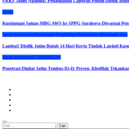
FKKS Jatim Ngamuk! Penanganan Laporan Pungli Disdik Butuh
Berita
Kunjungan Satgas MBG AWS ke SPPG Surabaya Diwarnai Penol
Berita
Kebijakan
Pemerintah
Pendidikan
Pendidikan Menengah Atas
Lambat! Disdik Jatim Butuh 14 Hari Kerja Tindak Lanjuti Ka
Berita
Pemerintah
TNI&POLRI
Penetrasi Digital Jatim Tembus 83,41 Persen, Khofifah Tekankan
Cari