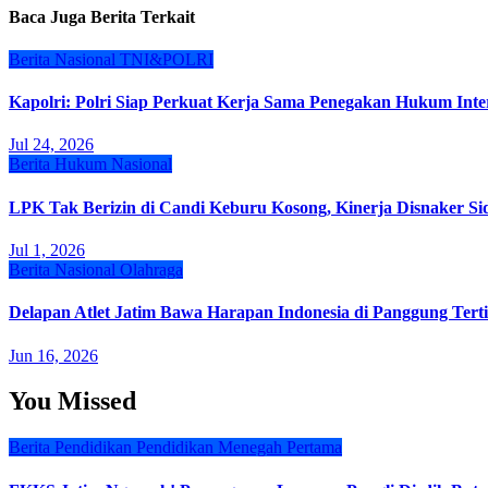
Baca Juga Berita Terkait
Berita
Nasional
TNI&POLRI
Kapolri: Polri Siap Perkuat Kerja Sama Penegakan Hukum Int
Jul 24, 2026
Berita
Hukum
Nasional
LPK Tak Berizin di Candi Keburu Kosong, Kinerja Disnaker Sid
Jul 1, 2026
Berita
Nasional
Olahraga
Delapan Atlet Jatim Bawa Harapan Indonesia di Panggung Ter
Jun 16, 2026
You Missed
Berita
Pendidikan
Pendidikan Menegah Pertama