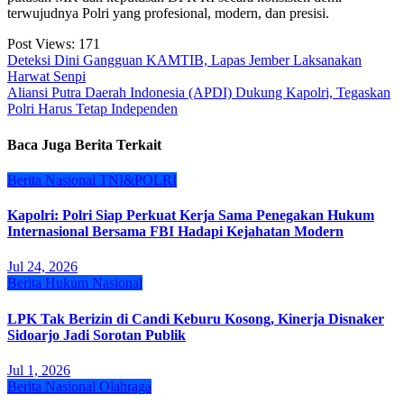
terwujudnya Polri yang profesional, modern, dan presisi.
Post Views:
171
Navigasi
Deteksi Dini Gangguan KAMTIB, Lapas Jember Laksanakan
Harwat Senpi
pos
Aliansi Putra Daerah Indonesia (APDI) Dukung Kapolri, Tegaskan
Polri Harus Tetap Independen
Baca Juga Berita Terkait
Berita
Nasional
TNI&POLRI
Kapolri: Polri Siap Perkuat Kerja Sama Penegakan Hukum
Internasional Bersama FBI Hadapi Kejahatan Modern
Jul 24, 2026
Berita
Hukum
Nasional
LPK Tak Berizin di Candi Keburu Kosong, Kinerja Disnaker
Sidoarjo Jadi Sorotan Publik
Jul 1, 2026
Berita
Nasional
Olahraga