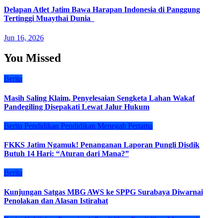
Delapan Atlet Jatim Bawa Harapan Indonesia di Panggung
Tertinggi Muaythai Dunia
Jun 16, 2026
You Missed
Berita
Masih Saling Klaim, Penyelesaian Sengketa Lahan Wakaf
Pandegiling Disepakati Lewat Jalur Hukum
Berita
Pendidikan
Pendidikan Menegah Pertama
FKKS Jatim Ngamuk! Penanganan Laporan Pungli Disdik
Butuh 14 Hari: “Aturan dari Mana?”
Berita
Kunjungan Satgas MBG AWS ke SPPG Surabaya Diwarnai
Penolakan dan Alasan Istirahat