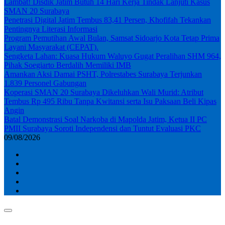
Lambat! Disdik Jatim Butuh 14 Hari Kerja Tindak Lanjuti Kasus
SMAN 20 Surabaya
Penetrasi Digital Jatim Tembus 83,41 Persen, Khofifah Tekankan
Pentingnya Literasi Informasi
Program Pemutihan Awal Bulan, Samsat Sidoarjo Kota Tetap Prima
Layani Masyarakat (CEPAT).
Sengketa Lahan: Kuasa Hukum Waluyo Gugat Peralihan SHM 964,
Pihak Soegiarto Berdalih Memiliki IMB
Amankan Aksi Damai PSHT, Polrestabes Surabaya Terjunkan
1.839 Personel Gabungan
Koperasi SMAN 20 Surabaya Dikeluhkan Wali Murid: Atribut
Tembus Rp 495 Ribu Tanpa Kwitansi serta Isu Paksaan Beli Kipas
Angin
Batal Demonstrasi Soal Narkoba di Mapolda Jatim, Ketua II PC
PMII Surabaya Soroti Independensi dan Tuntut Evaluasi PKC
09/08/2026