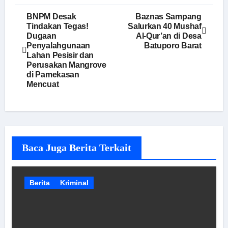
Navigasi
BNPM Desak
Baznas Sampang
Tindakan Tegas!
Salurkan 40 Mushaf
pos
Dugaan
Al-Qur’an di Desa
Penyalahgunaan
Batuporo Barat
Lahan Pesisir dan
Perusakan Mangrove
di Pamekasan
Mencuat
Baca Juga Berita Terkait
Berita
Kriminal