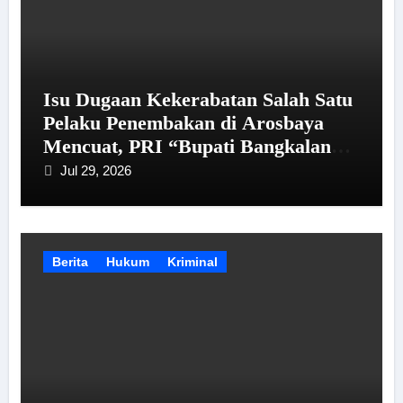
Isu Dugaan Kekerabatan Salah Satu
Pelaku Penembakan di Arosbaya
Mencuat, PRI “Bupati Bangkalan
Perlu Berikan Penjelasan kepada
Jul 29, 2026
Publik”
Berita
Hukum
Kriminal