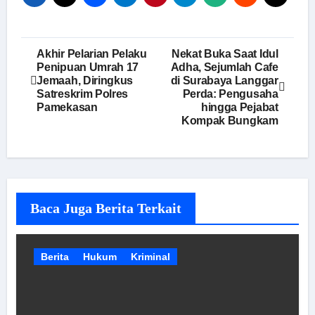
Navigasi
Akhir Pelarian Pelaku
Nekat Buka Saat Idul
Penipuan Umrah 17
Adha, Sejumlah Cafe
pos
Jemaah, Diringkus
di Surabaya Langgar
Satreskrim Polres
Perda: Pengusaha
Pamekasan
hingga Pejabat
Kompak Bungkam
Baca Juga Berita Terkait
Berita
Hukum
Kriminal