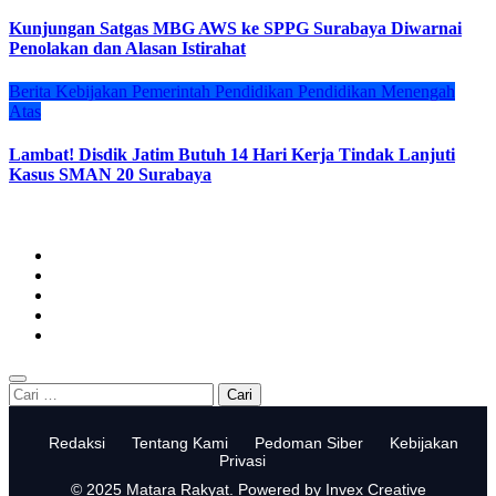
Kunjungan Satgas MBG AWS ke SPPG Surabaya Diwarnai
Penolakan dan Alasan Istirahat
Berita
Kebijakan
Pemerintah
Pendidikan
Pendidikan Menengah
Atas
Lambat! Disdik Jatim Butuh 14 Hari Kerja Tindak Lanjuti
Kasus SMAN 20 Surabaya
Cari
untuk:
Redaksi
Tentang Kami
Pedoman Siber
Kebijakan
Privasi
© 2025 Matara Rakyat. Powered by Invex Creative