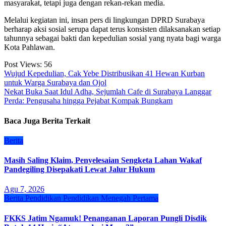
masyarakat, tetapi juga dengan rekan-rekan media.
Melalui kegiatan ini, insan pers di lingkungan DPRD Surabaya
berharap aksi sosial serupa dapat terus konsisten dilaksanakan setiap
tahunnya sebagai bakti dan kepedulian sosial yang nyata bagi warga
Kota Pahlawan.
Post Views:
56
Navigasi
Wujud Kepedulian, Cak Yebe Distribusikan 41 Hewan Kurban
untuk Warga Surabaya dan Ojol
pos
Nekat Buka Saat Idul Adha, Sejumlah Cafe di Surabaya Langgar
Perda: Pengusaha hingga Pejabat Kompak Bungkam
Baca Juga Berita Terkait
Berita
Masih Saling Klaim, Penyelesaian Sengketa Lahan Wakaf
Pandegiling Disepakati Lewat Jalur Hukum
Agu 7, 2026
Berita
Pendidikan
Pendidikan Menegah Pertama
FKKS Jatim Ngamuk! Penanganan Laporan Pungli Disdik