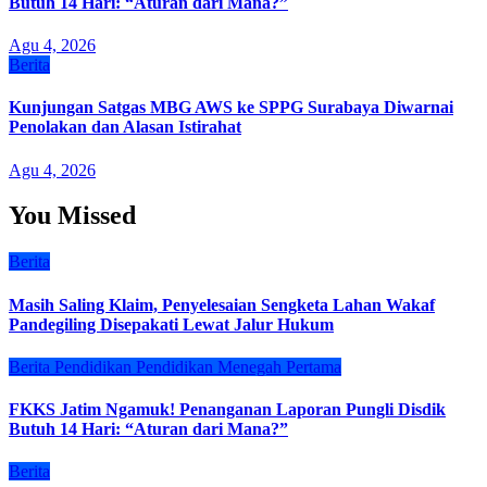
Butuh 14 Hari: “Aturan dari Mana?”
Agu 4, 2026
Berita
Kunjungan Satgas MBG AWS ke SPPG Surabaya Diwarnai
Penolakan dan Alasan Istirahat
Agu 4, 2026
You Missed
Berita
Masih Saling Klaim, Penyelesaian Sengketa Lahan Wakaf
Pandegiling Disepakati Lewat Jalur Hukum
Berita
Pendidikan
Pendidikan Menegah Pertama
FKKS Jatim Ngamuk! Penanganan Laporan Pungli Disdik
Butuh 14 Hari: “Aturan dari Mana?”
Berita