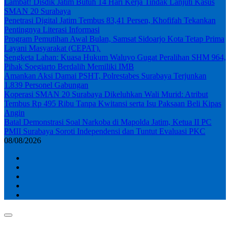
Lambat! Disdik Jatim Butuh 14 Hari Kerja Tindak Lanjuti Kasus
SMAN 20 Surabaya
Penetrasi Digital Jatim Tembus 83,41 Persen, Khofifah Tekankan
Pentingnya Literasi Informasi
Program Pemutihan Awal Bulan, Samsat Sidoarjo Kota Tetap Prima
Layani Masyarakat (CEPAT).
Sengketa Lahan: Kuasa Hukum Waluyo Gugat Peralihan SHM 964,
Pihak Soegiarto Berdalih Memiliki IMB
Amankan Aksi Damai PSHT, Polrestabes Surabaya Terjunkan
1.839 Personel Gabungan
Koperasi SMAN 20 Surabaya Dikeluhkan Wali Murid: Atribut
Tembus Rp 495 Ribu Tanpa Kwitansi serta Isu Paksaan Beli Kipas
Angin
Batal Demonstrasi Soal Narkoba di Mapolda Jatim, Ketua II PC
PMII Surabaya Soroti Independensi dan Tuntut Evaluasi PKC
08/08/2026