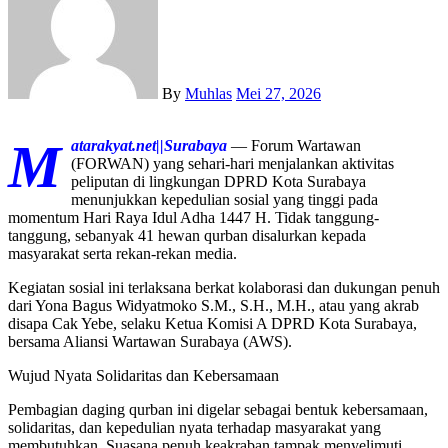
By
Muhlas
Mei 27, 2026
M
atarakyat.net||Surabaya
— Forum Wartawan
(FORWAN) yang sehari-hari menjalankan aktivitas
peliputan di lingkungan DPRD Kota Surabaya
menunjukkan kepedulian sosial yang tinggi pada
momentum Hari Raya Idul Adha 1447 H. Tidak tanggung-
tanggung, sebanyak 41 hewan qurban disalurkan kepada
masyarakat serta rekan-rekan media.
Kegiatan sosial ini terlaksana berkat kolaborasi dan dukungan penuh
dari Yona Bagus Widyatmoko S.M., S.H., M.H., atau yang akrab
disapa Cak Yebe, selaku Ketua Komisi A DPRD Kota Surabaya,
bersama Aliansi Wartawan Surabaya (AWS).
Wujud Nyata Solidaritas dan Kebersamaan
Pembagian daging qurban ini digelar sebagai bentuk kebersamaan,
solidaritas, dan kepedulian nyata terhadap masyarakat yang
membutuhkan. Suasana penuh keakraban tampak menyelimuti