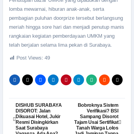
Penutupan bazar UMKM yang dipadukan dengan
lomba mewarnai, hiburan anak-anak, serta
pembagian puluhan doorprize tersebut berlangsung
meriah hingga sore hari dan menjadi penutup manis
rangkaian kegiatan pemberdayaan UMKM yang
telah berjalan selama lima pekan di Surabaya.
Post Views:
49
Navigasi
DISHUB SURABAYA
Bobroknya Sistem
DISOROT: Jalan
Verifikasi? BSI
pos
Dikuasai Hotel, Jukir
Sampang Disorot
Resmi Disingkirkan
Tajam Usai Sertifikat
Saat Surabaya
Tanah Warga Lolos
Vaganza, Ada Apa?
Jadi Jaminan Tanpa