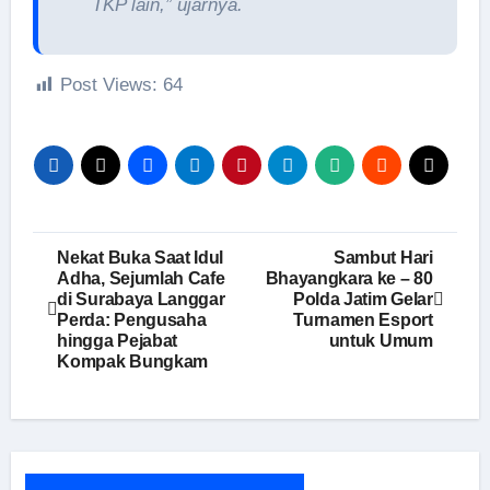
TKP lain,” ujarnya.
Post Views:
64
Navigasi
Nekat Buka Saat Idul
Sambut Hari
Adha, Sejumlah Cafe
Bhayangkara ke – 80
pos
di Surabaya Langgar
Polda Jatim Gelar
Perda: Pengusaha
Turnamen Esport
hingga Pejabat
untuk Umum
Kompak Bungkam