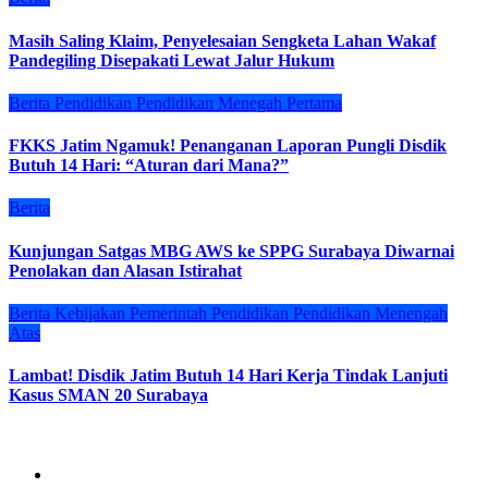
Masih Saling Klaim, Penyelesaian Sengketa Lahan Wakaf
Pandegiling Disepakati Lewat Jalur Hukum
Berita
Pendidikan
Pendidikan Menegah Pertama
FKKS Jatim Ngamuk! Penanganan Laporan Pungli Disdik
Butuh 14 Hari: “Aturan dari Mana?”
Berita
Kunjungan Satgas MBG AWS ke SPPG Surabaya Diwarnai
Penolakan dan Alasan Istirahat
Berita
Kebijakan
Pemerintah
Pendidikan
Pendidikan Menengah
Atas
Lambat! Disdik Jatim Butuh 14 Hari Kerja Tindak Lanjuti
Kasus SMAN 20 Surabaya