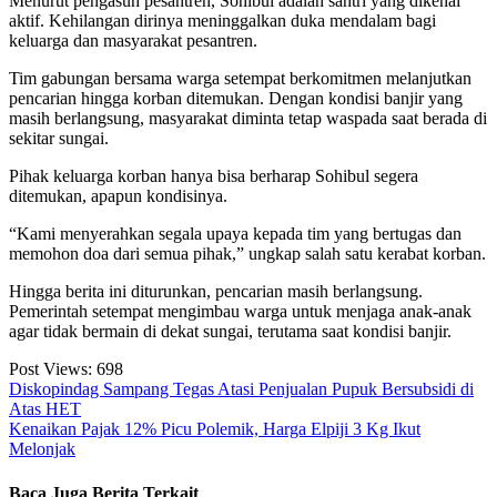
Menurut pengasuh pesantren, Sohibul adalah santri yang dikenal
aktif. Kehilangan dirinya meninggalkan duka mendalam bagi
keluarga dan masyarakat pesantren.
Tim gabungan bersama warga setempat berkomitmen melanjutkan
pencarian hingga korban ditemukan. Dengan kondisi banjir yang
masih berlangsung, masyarakat diminta tetap waspada saat berada di
sekitar sungai.
Pihak keluarga korban hanya bisa berharap Sohibul segera
ditemukan, apapun kondisinya.
“Kami menyerahkan segala upaya kepada tim yang bertugas dan
memohon doa dari semua pihak,” ungkap salah satu kerabat korban.
Hingga berita ini diturunkan, pencarian masih berlangsung.
Pemerintah setempat mengimbau warga untuk menjaga anak-anak
agar tidak bermain di dekat sungai, terutama saat kondisi banjir.
Post Views:
698
Navigasi
Diskopindag Sampang Tegas Atasi Penjualan Pupuk Bersubsidi di
Atas HET
pos
Kenaikan Pajak 12% Picu Polemik, Harga Elpiji 3 Kg Ikut
Melonjak
Baca Juga Berita Terkait