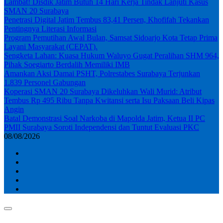
Lambat! Disdik Jatim Butuh 14 Hari Kerja Tindak Lanjuti Kasus
SMAN 20 Surabaya
Penetrasi Digital Jatim Tembus 83,41 Persen, Khofifah Tekankan
Pentingnya Literasi Informasi
Program Pemutihan Awal Bulan, Samsat Sidoarjo Kota Tetap Prima
Layani Masyarakat (CEPAT).
Sengketa Lahan: Kuasa Hukum Waluyo Gugat Peralihan SHM 964,
Pihak Soegiarto Berdalih Memiliki IMB
Amankan Aksi Damai PSHT, Polrestabes Surabaya Terjunkan
1.839 Personel Gabungan
Koperasi SMAN 20 Surabaya Dikeluhkan Wali Murid: Atribut
Tembus Rp 495 Ribu Tanpa Kwitansi serta Isu Paksaan Beli Kipas
Angin
Batal Demonstrasi Soal Narkoba di Mapolda Jatim, Ketua II PC
PMII Surabaya Soroti Independensi dan Tuntut Evaluasi PKC
08/08/2026