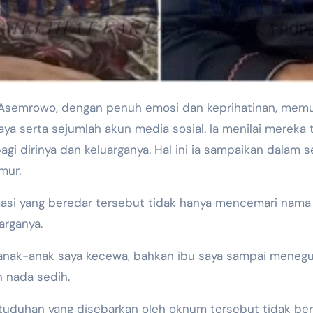
semrowo, dengan penuh emosi dan keprihatinan, mem
 serta sejumlah akun media sosial. Ia menilai mereka 
gi dirinya dan keluarganya. Hal ini ia sampaikan dalam ses
mur.
si yang beredar tersebut tidak hanya mencemari nama ba
arganya.
, anak-anak saya kecewa, bahkan ibu saya sampai menegu
n nada sedih.
duhan yang disebarkan oleh oknum tersebut tidak ber