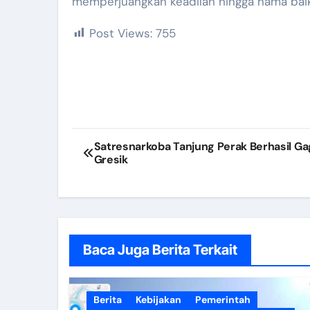
memperjuangkan keadilan hingga nama baik
Post Views:
755
Navigasi
Satresnarkoba Tanjung Perak Berhasil Gag
Gresik
pos
Baca Juga Berita Terkait
Berita
Kebijakan
Pemerintah