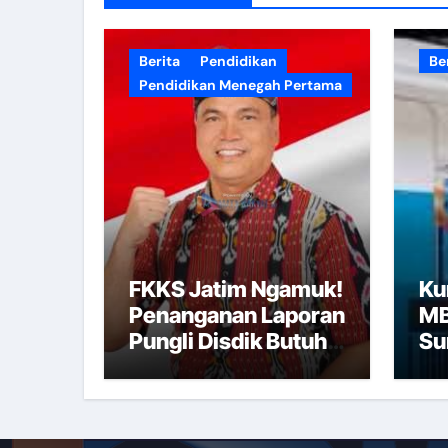
Berita
Pendidikan
Be
Pendidikan Menegah Pertama
FKKS Jatim Ngamuk!
Ku
Penanganan Laporan
MB
Pungli Disdik Butuh
Su
14 Hari: “Aturan dari
Pe
Mana?”
Al