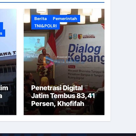
Berita
Pemerintah
TNI&POLRI
s
tim
Penetrasi Digital
a
Jatim Tembus 83,41
sus
Persen, Khofifah
a
Tekankan
Pentingnya Literasi
Informasi