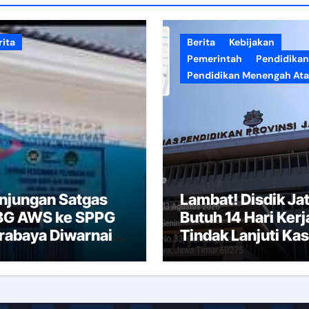
rita
Berita
Kebijakan
Pemerintah
Pendidikan
Pendidikan Menengah Ata
njungan Satgas
Lambat! Disdik Ja
G AWS ke SPPG
Butuh 14 Hari Kerj
rabaya Diwarnai
Tindak Lanjuti Ka
nolakan dan
SMAN 20 Surabay
asan Istirahat