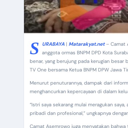
S
URABAYA
|
Matarakyat.net
– Camat A
anggota ormas BNPM DPD Kota Surabaya
benar, yang berujung pada kerugian besar ba
TV One bersama Ketua BNPM DPW Jawa Ti
Menurut penuturannya, dampak dari informa
menghancurkan kepercayaan di dalam kelu
“Istri saya sekarang mulai meragukan saya
pribadi dan profesional,” ungkapnya denga
Camat Asemrowo juga menyatakan bahwa tu