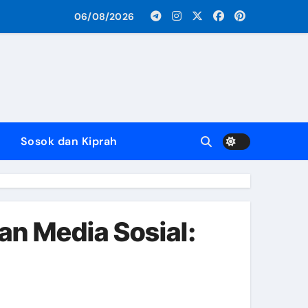
06/08/2026
).
miliki IMB
Sosok dan Kiprah
si serta Isu Paksaan Beli Kipas Angin
ensi dan Tuntut Evaluasi PKC
n Media Sosial:
n Gram Narkotika