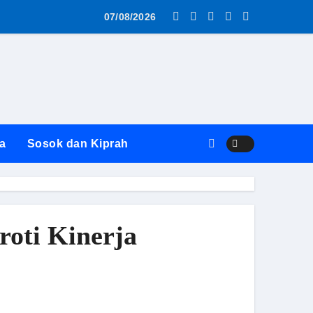
 Hukum
uk! Penanganan Laporan Pungli Disdik Butuh 14 Hari: “Atura
07/08/2026
a
Sosok dan Kiprah
roti Kinerja