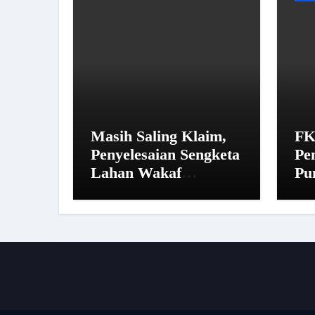
Masih Saling Klaim,
FK
Penyelesaian Sengketa
Pe
Lahan Wakaf
Pu
Pandegiling Disepakati
14
Lewat Jalur Hukum
Ma