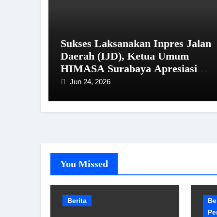
Sukses Laksanakan Inpres Jalan
Daerah (IJD), Ketua Umum
HIMASA Surabaya Apresiasi
Kinerja Bupati Sampang
Jun 24, 2026
You Missed
Berita
Be
Pe