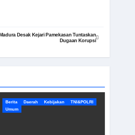
Madura Desak Kejari Pamekasan Tuntaskan
Dugaan Korupsi
Berita
Daerah
Kebijakan
TNI&POLRI
Umum