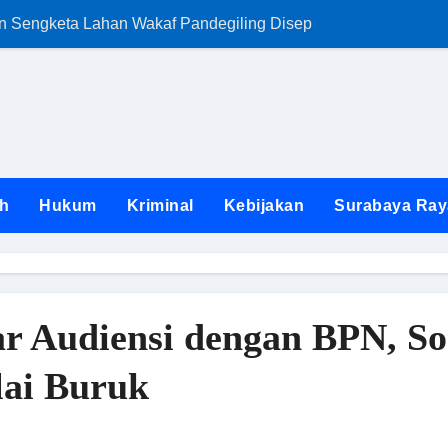
an Sengketa Lahan Wakaf Pandegiling Disepakati Lewat Jalur
FKKS Jatim Ngam
h
Hukum
Kriminal
Kebijakan
Surabaya Ray
r Audiensi dengan BPN, So
lai Buruk