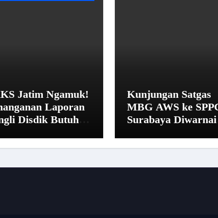
KS Jatim Ngamuk!
Kunjungan Satgas
nanganan Laporan
MBG AWS ke SPP
ngli Disdik Butuh
Surabaya Diwarnai
 Hari: “Aturan dari
Penolakan dan Ala
na?”
Istirahat