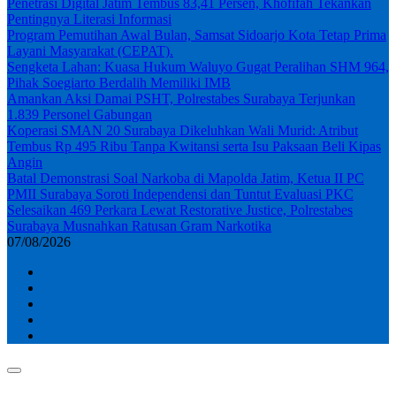
Penetrasi Digital Jatim Tembus 83,41 Persen, Khofifah Tekankan
Pentingnya Literasi Informasi
Program Pemutihan Awal Bulan, Samsat Sidoarjo Kota Tetap Prima
Layani Masyarakat (CEPAT).
Sengketa Lahan: Kuasa Hukum Waluyo Gugat Peralihan SHM 964,
Pihak Soegiarto Berdalih Memiliki IMB
Amankan Aksi Damai PSHT, Polrestabes Surabaya Terjunkan
1.839 Personel Gabungan
Koperasi SMAN 20 Surabaya Dikeluhkan Wali Murid: Atribut
Tembus Rp 495 Ribu Tanpa Kwitansi serta Isu Paksaan Beli Kipas
Angin
Batal Demonstrasi Soal Narkoba di Mapolda Jatim, Ketua II PC
PMII Surabaya Soroti Independensi dan Tuntut Evaluasi PKC
Selesaikan 469 Perkara Lewat Restorative Justice, Polrestabes
Surabaya Musnahkan Ratusan Gram Narkotika
07/08/2026