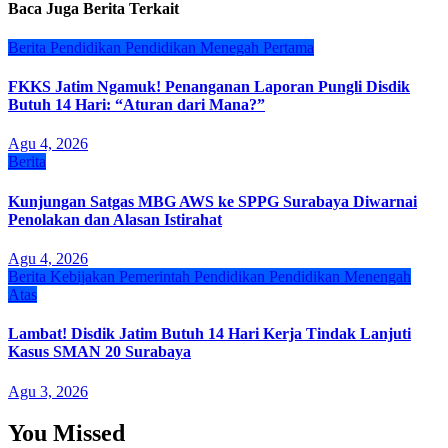
Baca Juga Berita Terkait
Berita
Pendidikan
Pendidikan Menegah Pertama
FKKS Jatim Ngamuk! Penanganan Laporan Pungli Disdik
Butuh 14 Hari: “Aturan dari Mana?”
Agu 4, 2026
Berita
Kunjungan Satgas MBG AWS ke SPPG Surabaya Diwarnai
Penolakan dan Alasan Istirahat
Agu 4, 2026
Berita
Kebijakan
Pemerintah
Pendidikan
Pendidikan Menengah
Atas
Lambat! Disdik Jatim Butuh 14 Hari Kerja Tindak Lanjuti
Kasus SMAN 20 Surabaya
Agu 3, 2026
You Missed