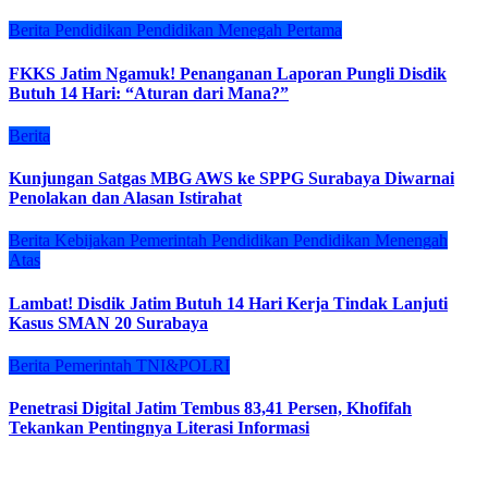
Berita
Pendidikan
Pendidikan Menegah Pertama
FKKS Jatim Ngamuk! Penanganan Laporan Pungli Disdik
Butuh 14 Hari: “Aturan dari Mana?”
Berita
Kunjungan Satgas MBG AWS ke SPPG Surabaya Diwarnai
Penolakan dan Alasan Istirahat
Berita
Kebijakan
Pemerintah
Pendidikan
Pendidikan Menengah
Atas
Lambat! Disdik Jatim Butuh 14 Hari Kerja Tindak Lanjuti
Kasus SMAN 20 Surabaya
Berita
Pemerintah
TNI&POLRI
Penetrasi Digital Jatim Tembus 83,41 Persen, Khofifah
Tekankan Pentingnya Literasi Informasi