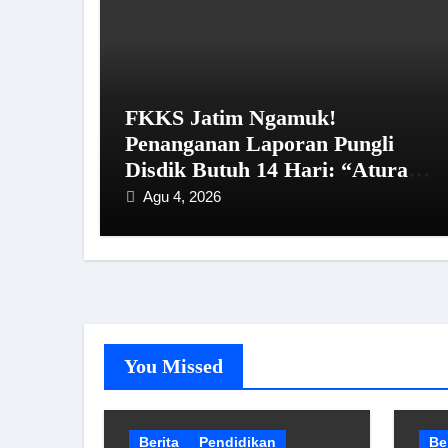
FKKS Jatim Ngamuk!
Penanganan Laporan Pungli
Disdik Butuh 14 Hari: “Aturan
dari Mana?”
Agu 4, 2026
You Missed
Berita
Pendidikan
Be