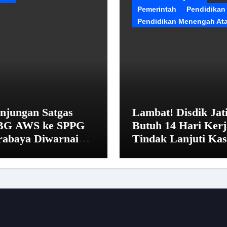
Pemerintah
Pendidikan
Pendidikan Menengah At
njungan Satgas
Lambat! Disdik Jat
G AWS ke SPPG
Butuh 14 Hari Kerj
rabaya Diwarnai
Tindak Lanjuti Ka
nolakan dan Alasan
SMAN 20 Surabay
irahat