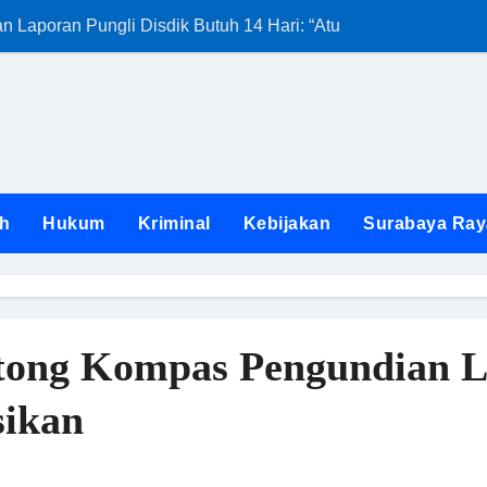
Laporan Pungli Disdik Butuh 14 Hari: “Aturan dari Mana?”
Kunjungan Satg
h
Hukum
Kriminal
Kebijakan
Surabaya Ray
Potong Kompas Pengundian L
sikan