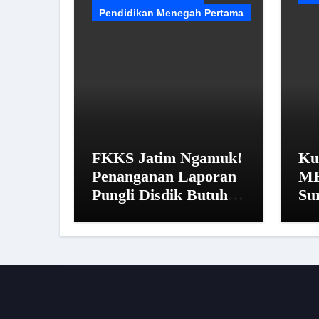
Pendidikan Menegah Pertama
FKKS Jatim Ngamuk!
Ku
Penanganan Laporan
MB
Pungli Disdik Butuh
Su
14 Hari: “Aturan dari
Pe
Mana?”
Ist