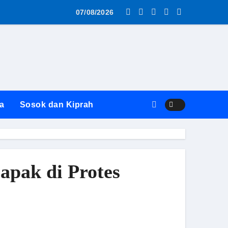
as MBG AWS ke SPPG Surabaya Diwarnai Penolakan dan Alasa
07/08/2026
a
Sosok dan Kiprah
apak di Protes