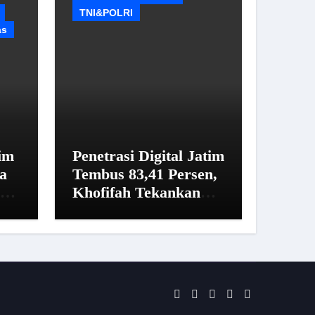
TNI&POLRI
as
im
Penetrasi Digital Jatim
a
Tembus 83,41 Persen,
sus
Khofifah Tekankan
a
Pentingnya Literasi
Informasi