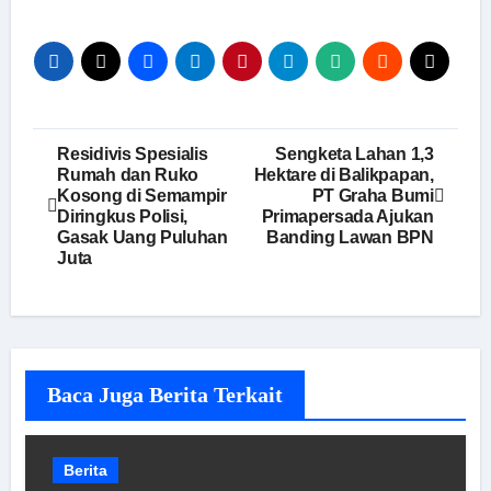
Navigasi
Residivis Spesialis
Sengketa Lahan 1,3
Rumah dan Ruko
Hektare di Balikpapan,
pos
Kosong di Semampir
PT Graha Bumi
Diringkus Polisi,
Primapersada Ajukan
Gasak Uang Puluhan
Banding Lawan BPN
Juta
Baca Juga Berita Terkait
Berita