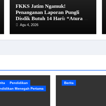
FKKS Jatim Ngamuk!
Penanganan Laporan Pungli
Disdik Butuh 14 Hari: “Aturan
dari Mana?”
Agu 4, 2026
rita
Pendidikan
Berita
ndidikan Menegah Pertama