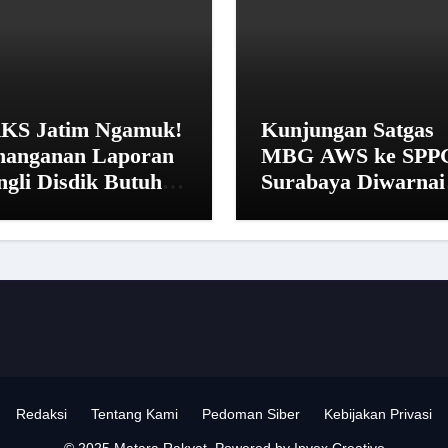
KS Jatim Ngamuk!
Kunjungan Satgas
nanganan Laporan
MBG AWS ke SPP
ngli Disdik Butuh
Surabaya Diwarnai
 Hari: “Aturan dari
Penolakan dan Ala
na?”
Istirahat
Redaksi
Tentang Kami
Pedoman Siber
Kebijakan Privasi