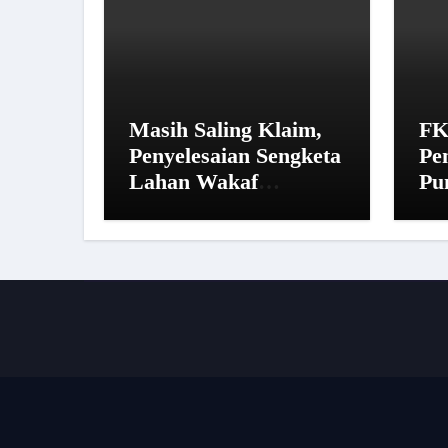
Masih Saling Klaim,
FK
Penyelesaian Sengketa
Pe
Lahan Wakaf
Pu
Pandegiling Disepakati
14
Lewat Jalur Hukum
Ma