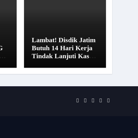
Lambat! Disdik Jatim
G
Butuh 14 Hari Kerja
Tindak Lanjuti Kasus
san
SMAN 20 Surabaya