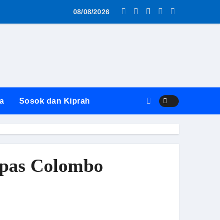
 Hukum
uk! Penanganan Laporan Pungli Disdik Butuh 14 Hari: “Atura
08/08/2026
a
Sosok dan Kiprah
tpas Colombo