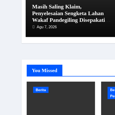
Masih Saling Klaim,
Penyelesaian Sengketa Lahan
Wakaf Pandegiling Disepakati
Lewat Jalur Hukum
Agu 7, 2026
You Missed
Berita
Be
Pe