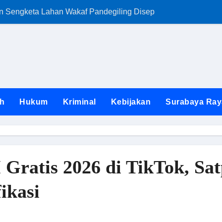
an Sengketa Lahan Wakaf Pandegiling Disepakati Lewat Jalur
FKKS Jatim Ngam
h
Hukum
Kriminal
Kebijakan
Surabaya Ray
Gratis 2026 di TikTok, Sa
ikasi