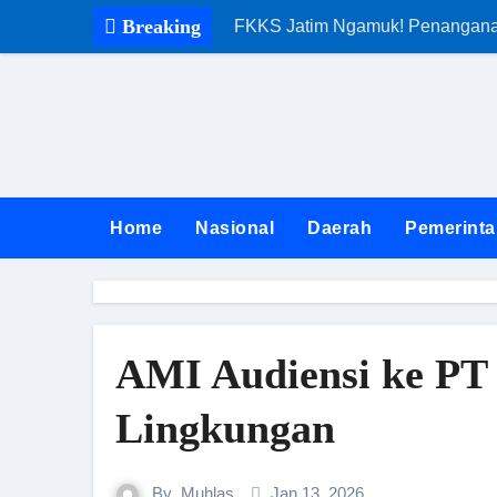
Skip
Breaking
FKKS Jatim Ngamuk! Penanganan 
to
content
Home
Nasional
Daerah
Pemerinta
AMI Audiensi ke PT
Lingkungan
By
Muhlas
Jan 13, 2026