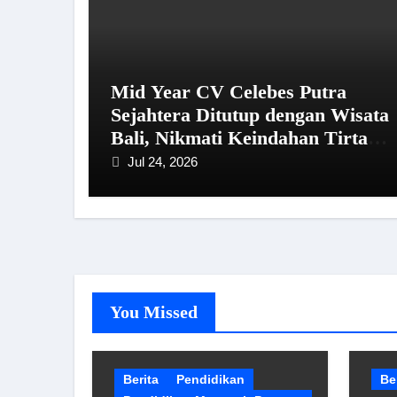
Mid Year CV Celebes Putra
Sejahtera Ditutup dengan Wisata
Bali, Nikmati Keindahan Tirta
Empul hingga Tanah Lot
Jul 24, 2026
You Missed
Berita
Pendidikan
Be