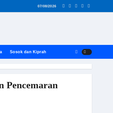
as MBG AWS ke SPPG Surabaya Diwarnai Penolakan dan Alasa
07/08/2026
a
Sosok dan Kiprah
an Pencemaran