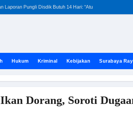
Laporan Pungli Disdik Butuh 14 Hari: “Aturan dari Mana?”
Kunjungan Satg
h
Hukum
Kriminal
Kebijakan
Surabaya Ray
 Ikan Dorang, Soroti Duga