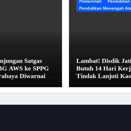
Pemerintah
Pendidikan
Pendidikan Menengah At
njungan Satgas
Lambat! Disdik Jat
G AWS ke SPPG
Butuh 14 Hari Kerj
rabaya Diwarnai
Tindak Lanjuti Ka
nolakan dan Alasan
SMAN 20 Surabay
irahat