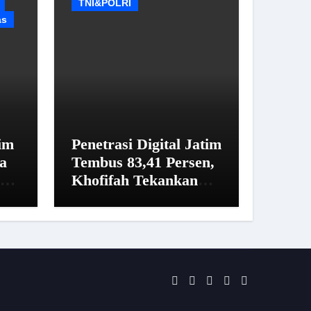
TNI&POLRI
as
im
Penetrasi Digital Jatim
a
Tembus 83,41 Persen,
sus
Khofifah Tekankan
a
Pentingnya Literasi
Informasi