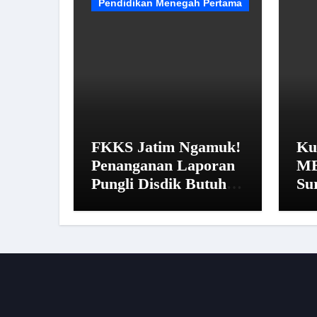
Pendidikan Menegah Pertama
FKKS Jatim Ngamuk!
Ku
Penanganan Laporan
MB
Pungli Disdik Butuh
Su
14 Hari: “Aturan dari
Pe
Mana?”
Ist