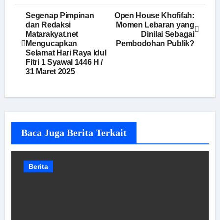
Navigasi
Segenap Pimpinan
Open House Khofifah:
dan Redaksi
Momen Lebaran yang
pos
Matarakyat.net
Dinilai Sebagai
Mengucapkan
Pembodohan Publik?
Selamat Hari Raya Idul
Fitri 1 Syawal 1446 H /
31 Maret 2025
Baca Juga Berita Terkait
Berita