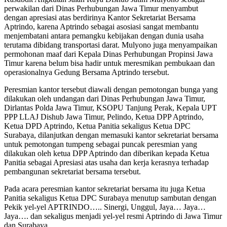
perwakilan dari Dinas Perhubungan Jawa Timur menyambut
dengan apresiasi atas berdirinya Kantor Sekretariat Bersama
Aptrindo, karena Aptrindo sebagai asosiasi sangat membantu
menjembatani antara pemangku kebijakan dengan dunia usaha
terutama dibidang transportasi darat. Mulyono juga menyampaikan
permohonan maaf dari Kepala Dinas Perhubungan Propinsi Jawa
Timur karena belum bisa hadir untuk meresmikan pembukaan dan
operasionalnya Gedung Bersama Aptrindo tersebut.
Peresmian kantor tersebut diawali dengan pemotongan bunga yang
dilakukan oleh undangan dari Dinas Perhubungan Jawa Timur,
Dirlantas Polda Jawa Timur, KSOPU Tanjung Perak, Kepala UPT
PPP LLAJ Dishub Jawa Timur, Pelindo, Ketua DPP Aptrindo,
Ketua DPD Aptrindo, Ketua Panitia sekaligus Ketua DPC
Surabaya, dilanjutkan dengan memasuki kantor sekretariat bersama
untuk pemotongan tumpeng sebagai puncak peresmian yang
dilakukan oleh ketua DPP Aptrindo dan diberikan kepada Ketua
Panitia sebagai Apresiasi atas usaha dan kerja kerasnya terhadap
pembangunan sekretariat bersama tersebut.
Pada acara peresmian kantor sekretariat bersama itu juga Ketua
Panitia sekaligus Ketua DPC Surabaya menutup sambutan dengan
Pekik yel-yel APTRINDO….. Sinergi, Unggul, Jaya… Jaya…
Jaya…. dan sekaligus menjadi yel-yel resmi Aptrindo di Jawa Timur
dan Surabaya.