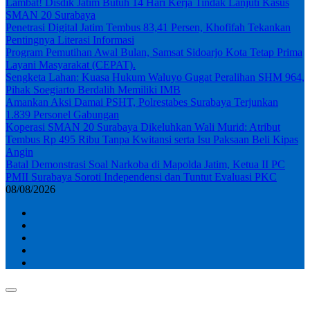
Lambat! Disdik Jatim Butuh 14 Hari Kerja Tindak Lanjuti Kasus
SMAN 20 Surabaya
Penetrasi Digital Jatim Tembus 83,41 Persen, Khofifah Tekankan
Pentingnya Literasi Informasi
Program Pemutihan Awal Bulan, Samsat Sidoarjo Kota Tetap Prima
Layani Masyarakat (CEPAT).
Sengketa Lahan: Kuasa Hukum Waluyo Gugat Peralihan SHM 964,
Pihak Soegiarto Berdalih Memiliki IMB
Amankan Aksi Damai PSHT, Polrestabes Surabaya Terjunkan
1.839 Personel Gabungan
Koperasi SMAN 20 Surabaya Dikeluhkan Wali Murid: Atribut
Tembus Rp 495 Ribu Tanpa Kwitansi serta Isu Paksaan Beli Kipas
Angin
Batal Demonstrasi Soal Narkoba di Mapolda Jatim, Ketua II PC
PMII Surabaya Soroti Independensi dan Tuntut Evaluasi PKC
08/08/2026