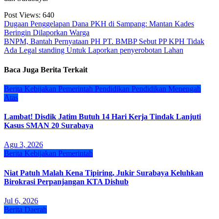
Post Views:
640
Navigasi
Dugaan Penggelapan Dana PKH di Sampang: Mantan Kades
Beringin Dilaporkan Warga
pos
BNPM, Bantah Pernyataan PH PT. BMBP Sebut PP KPH Tidak
Ada Legal standing Untuk Laporkan penyerobotan Lahan
Baca Juga Berita Terkait
Berita
Kebijakan
Pemerintah
Pendidikan
Pendidikan Menengah
Atas
Lambat! Disdik Jatim Butuh 14 Hari Kerja Tindak Lanjuti
Kasus SMAN 20 Surabaya
Agu 3, 2026
Berita
Kebijakan
Pemerintah
Niat Patuh Malah Kena Tipiring, Jukir Surabaya Keluhkan
Birokrasi Perpanjangan KTA Dishub
Jul 6, 2026
Berita
Daerah