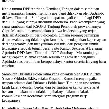
mereka.
Ketua umum DPP Aptrindo Gemilang Tarigan dalam sambutan
menyampaikan harapan semoga apa yang dilakukan oleh Aptrindo
di Jawa Timur dan Surabaya ini dapat menjadi contoh bagi DPD
dan DPC yang lainnya diseluruh Indonesia. Pada kesempatan yang
sama sambutan dari KSOPU Tanjung Perak oleh perwakilannya
Capt. Mustamin menyampaikan bahwa leadership yang terjadi
didalam Aptrindo ini perlu dicontoh, dimana seorang pemimpin
dalam waktu yang tidak begitu lama bisa mendapatkan kepercayaan
dari anggotanya dan menyatukan visi misi dari pengurus untuk
tercapainya sebuah tujuan besar yaitu Kantor Sekretariat Bersama
Aptrindo DPD Jawa Timur dan DPC Surabaya. Mustamin juga
mengucapkan selamat kepada seluruh anggota dan pengurus
Aptrindo atas berdiri dan beroperasinya kantor secretariat yang baru
tersebut.
Sambutan Dirlantas Polda Jatim yang diwakili oleh AKBP Edith
Yuswo Widodo, S.I.K. selaku Kasubdit Kamsel menyampaikan
ucapan selamat dari Dirlantas Polda Jawa Timur dan rasa terima
kasih karena dengan berdiri dan berfungsinya kantor sekretariat
bersama ini akan memudahkan pihaknya dalam melakukan
komunikasi dan koordinasi serta integrasi program kerja
kedepannya.
Kasubdit Angkutan Jalan Raya Dishub Jatim Mulyono sebagai