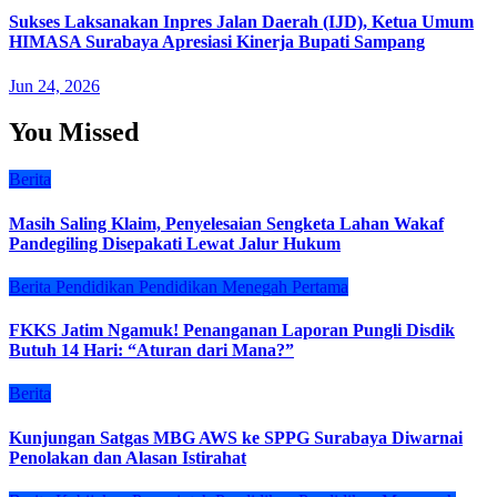
Sukses Laksanakan Inpres Jalan Daerah (IJD), Ketua Umum
HIMASA Surabaya Apresiasi Kinerja Bupati Sampang
Jun 24, 2026
You Missed
Berita
Masih Saling Klaim, Penyelesaian Sengketa Lahan Wakaf
Pandegiling Disepakati Lewat Jalur Hukum
Berita
Pendidikan
Pendidikan Menegah Pertama
FKKS Jatim Ngamuk! Penanganan Laporan Pungli Disdik
Butuh 14 Hari: “Aturan dari Mana?”
Berita
Kunjungan Satgas MBG AWS ke SPPG Surabaya Diwarnai
Penolakan dan Alasan Istirahat