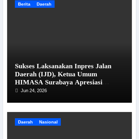
Berita
Daerah
Sukses Laksanakan Inpres Jalan
Daerah (IJD), Ketua Umum
HIMASA Surabaya Apresiasi
Kinerja Bupati Sampang
Jun 24, 2026
Daerah
Nasional