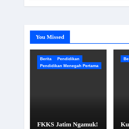
You Missed
Berita
Pendidikan
Be
Pendidikan Menegah Pertama
FKKS Jatim Ngamuk!
Ku