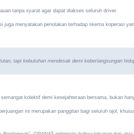
uan tanpa syarat agar dapat diakses seluruh driver
si juga menyatakan penolakan terhadap skema koperasi yang 
tutan, tapi kebutuhan mendesak demi keberlangsungan hidup p
semangat kolektif demi kesejahteraan bersama, bukan hany
rjuangan ini merupakan panggilan bagi seluruh ojol, khusu
Berdampak”, GRANAT optimistis bahwa tekanan dari aksi 