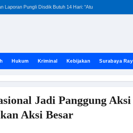
Laporan Pungli Disdik Butuh 14 Hari: “Aturan dari Mana?”
Kunjungan Satg
h
Hukum
Kriminal
Kebijakan
Surabaya Ray
sional Jadi Panggung Aksi 
an Aksi Besar