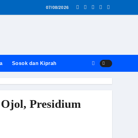
as MBG AWS ke SPPG Surabaya Diwarnai Penolakan dan Alasa
07/08/2026
a
Sosok dan Kiprah
Ojol, Presidium