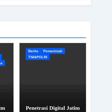
Berita
Pemerintah
TNI&POLRI
as
im
Penetrasi Digital Jatim