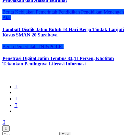
Penolakan dan Alasan Istirahat
Berita
Kebijakan
Pemerintah
Pendidikan
Pendidikan Menengah
Atas
Lambat! Disdik Jatim Butuh 14 Hari Kerja Tindak Lanjuti
Kasus SMAN 20 Surabaya
Berita
Pemerintah
TNI&POLRI
Penetrasi Digital Jatim Tembus 83,41 Persen, Khofifah
Tekankan Pentingnya Literasi Informasi
Cari