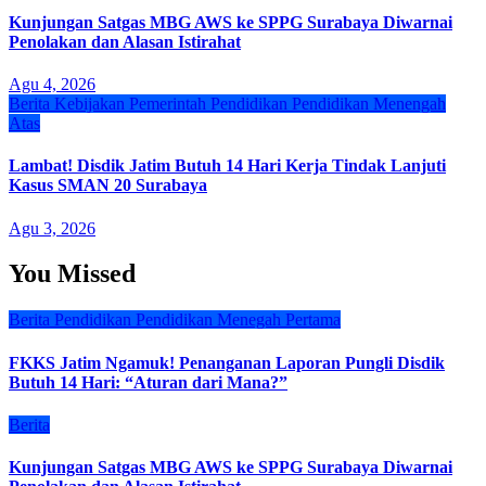
Kunjungan Satgas MBG AWS ke SPPG Surabaya Diwarnai
Penolakan dan Alasan Istirahat
Agu 4, 2026
Berita
Kebijakan
Pemerintah
Pendidikan
Pendidikan Menengah
Atas
Lambat! Disdik Jatim Butuh 14 Hari Kerja Tindak Lanjuti
Kasus SMAN 20 Surabaya
Agu 3, 2026
You Missed
Berita
Pendidikan
Pendidikan Menegah Pertama
FKKS Jatim Ngamuk! Penanganan Laporan Pungli Disdik
Butuh 14 Hari: “Aturan dari Mana?”
Berita
Kunjungan Satgas MBG AWS ke SPPG Surabaya Diwarnai