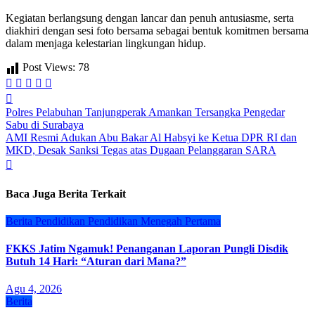
Kegiatan berlangsung dengan lancar dan penuh antusiasme, serta
diakhiri dengan sesi foto bersama sebagai bentuk komitmen bersama
dalam menjaga kelestarian lingkungan hidup.
Post Views:
78
Navigasi
Polres Pelabuhan Tanjungperak Amankan Tersangka Pengedar
pos
Sabu di Surabaya
AMI Resmi Adukan Abu Bakar Al Habsyi ke Ketua DPR RI dan
MKD, Desak Sanksi Tegas atas Dugaan Pelanggaran SARA
Baca Juga Berita Terkait
Berita
Pendidikan
Pendidikan Menegah Pertama
FKKS Jatim Ngamuk! Penanganan Laporan Pungli Disdik
Butuh 14 Hari: “Aturan dari Mana?”
Agu 4, 2026
Berita