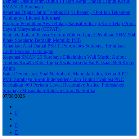
Lambat! Disdik Jatim Butuh 14 Hari Kerja Tindak Lanjuti Kasus
SMAN 20 Surabaya
Penetrasi Digital Jatim Tembus 83,41 Persen, Khofifah Tekankan
Pentingnya Literasi Informasi
Program Pemutihan Awal Bulan, Samsat Sidoarjo Kota Tetap Prima
Layani Masyarakat (CEPAT).
Sengketa Lahan: Kuasa Hukum Waluyo Gugat Peralihan SHM 964,
Pihak Soegiarto Berdalih Memiliki IMB
Amankan Aksi Damai PSHT, Polrestabes Surabaya Terjunkan
1.839 Personel Gabungan
Koperasi SMAN 20 Surabaya Dikeluhkan Wali Murid: Atribut
Tembus Rp 495 Ribu Tanpa Kwitansi serta Isu Paksaan Beli Kipas
Angin
Batal Demonstrasi Soal Narkoba di Mapolda Jatim, Ketua II PC
PMII Surabaya Soroti Independensi dan Tuntut Evaluasi PKC
Selesaikan 469 Perkara Lewat Restorative Justice, Polrestabes
Surabaya Musnahkan Ratusan Gram Narkotika
07/08/2026