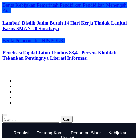
Berita
Kebijakan
Pemerintah
Pendidikan
Pendidikan Menengah
Atas
Lambat! Disdik Jatim Butuh 14 Hari Kerja Tindak Lanjuti
Kasus SMAN 20 Surabaya
Berita
Pemerintah
TNI&POLRI
Penetrasi Digital Jatim Tembus 83,41 Persen, Khofifah
Tekankan Pentingnya Literasi Informasi
Cari
untuk:
Redaksi
Tentang Kami
Pedoman Siber
Kebijakan
Privasi