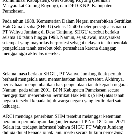
Komunikasi Kabupaten), GM Gotong Royong (Gerakan
Masyarakat Gotong Royong), dan DPD KNPI Kabupaten
Pamekasan.
Pada tahun 1988, Kementerian Dalam Negeri menerbitkan Sertifikat
Hak Guna Usaha (SHGU) seluas 15.400 meter persegi atas nama
PT Wahyu Jumiang di Desa Tanjung. SHGU tersebut berlaku
selama 10 tahun hingga 1998. Namun, sejak awal, masyarakat
setempat yang mayoritas berprofesi sebagai nelayan telah menolak
pengelolaan tanah tersebut oleh perusahaan karena dianggap
mengganggu aktivitas mereka.
Selama masa berlaku SHGU, PT Wahyu Jumiang tidak pernah
berhasil mengelola atau memanfaatkan lahan tersebut. Akhirnya,
perusahaan mengembalikan hak pengelolaan tanah kepada negara.
Namun, pada tahun 2001, BPN Kabupaten Pamekasan secara
mengejutkan menerbitkan Sertifikat Hak Milik (SHM) atas tanah
negara tersebut kepada tujuh warga negara yang terdiri dari satu
keluarga.
ARCI menduga penerbitan SHM tersebut melanggar ketentuan
peraturan perundang-undangan, termasuk PP No. 18 Tahun 2021.
Selain itu, terdapat informasi bahwa SHGU PT Wahyu Jumiang
diduga dijual kepada pihak lain, meski secara hukum pemegang