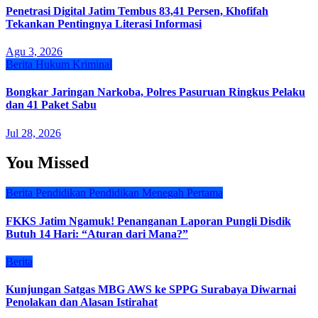
Penetrasi Digital Jatim Tembus 83,41 Persen, Khofifah
Tekankan Pentingnya Literasi Informasi
Agu 3, 2026
Berita
Hukum
Kriminal
Bongkar Jaringan Narkoba, Polres Pasuruan Ringkus Pelaku
dan 41 Paket Sabu
Jul 28, 2026
You Missed
Berita
Pendidikan
Pendidikan Menegah Pertama
FKKS Jatim Ngamuk! Penanganan Laporan Pungli Disdik
Butuh 14 Hari: “Aturan dari Mana?”
Berita
Kunjungan Satgas MBG AWS ke SPPG Surabaya Diwarnai
Penolakan dan Alasan Istirahat