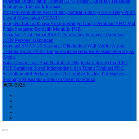
Penetrasi Digital Jatim Tembus 83,41 Persen, Khofifah Tekankan
Pentingnya Literasi Informasi
Program Pemutihan Awal Bulan, Samsat Sidoarjo Kota Tetap Prima
Layani Masyarakat (CEPAT).
Sengketa Lahan: Kuasa Hukum Waluyo Gugat Peralihan SHM 964,
Pihak Soegiarto Berdalih Memiliki IMB
Amankan Aksi Damai PSHT, Polrestabes Surabaya Terjunkan
1.839 Personel Gabungan
Koperasi SMAN 20 Surabaya Dikeluhkan Wali Murid: Atribut
Tembus Rp 495 Ribu Tanpa Kwitansi serta Isu Paksaan Beli Kipas
Angin
Batal Demonstrasi Soal Narkoba di Mapolda Jatim, Ketua II PC
PMII Surabaya Soroti Independensi dan Tuntut Evaluasi PKC
Selesaikan 469 Perkara Lewat Restorative Justice, Polrestabes
Surabaya Musnahkan Ratusan Gram Narkotika
06/08/2026