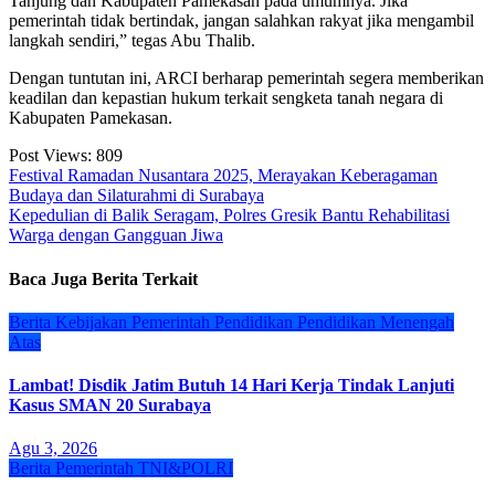
Tanjung dan Kabupaten Pamekasan pada umumnya. Jika
pemerintah tidak bertindak, jangan salahkan rakyat jika mengambil
langkah sendiri,” tegas Abu Thalib.
Dengan tuntutan ini, ARCI berharap pemerintah segera memberikan
keadilan dan kepastian hukum terkait sengketa tanah negara di
Kabupaten Pamekasan.
Post Views:
809
Navigasi
Festival Ramadan Nusantara 2025, Merayakan Keberagaman
Budaya dan Silaturahmi di Surabaya
pos
Kepedulian di Balik Seragam, Polres Gresik Bantu Rehabilitasi
Warga dengan Gangguan Jiwa
Baca Juga Berita Terkait
Berita
Kebijakan
Pemerintah
Pendidikan
Pendidikan Menengah
Atas
Lambat! Disdik Jatim Butuh 14 Hari Kerja Tindak Lanjuti
Kasus SMAN 20 Surabaya
Agu 3, 2026
Berita
Pemerintah
TNI&POLRI