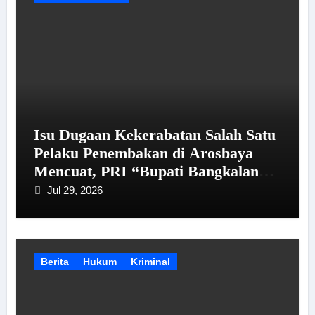
Isu Dugaan Kekerabatan Salah Satu
Pelaku Penembakan di Arosbaya
Mencuat, PRI “Bupati Bangkalan
Perlu Berikan Penjelasan kepada
Jul 29, 2026
Publik”
Berita
Hukum
Kriminal