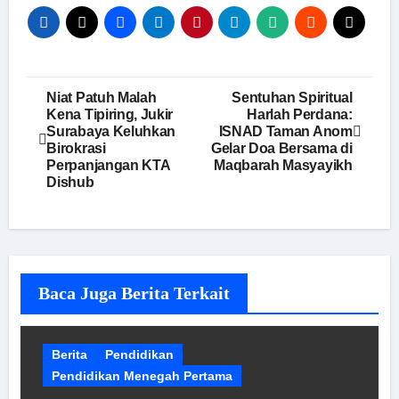
Navigasi
Niat Patuh Malah
Sentuhan Spiritual
Kena Tipiring, Jukir
Harlah Perdana:
pos
Surabaya Keluhkan
ISNAD Taman Anom
Birokrasi
Gelar Doa Bersama di
Perpanjangan KTA
Maqbarah Masyayikh
Dishub
Baca Juga Berita Terkait
Berita
Pendidikan
Pendidikan Menegah Pertama