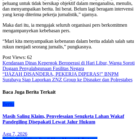
peluang untuk tidak bersikap objektif dalam menganalisa, menulis,
dan menyampaikan berita. Ini berat. Belum lagi beragam intervensi
yang kerap diterima pekerja jurnalistik,” ujarnya.
Maka dari itu, ia mengajak seluruh organisasi pers berkomitmen
mengampanyekan kebebasan pers.
“Mari kita menyampaikan kebenaran dalam berita adalah salah satu
rukun menjadi seorang jurnalis,” pungkasnya.
Post Views:
62
Navigasi
Kendaraan Dinas Kepergok Beroperasi di Hari Libur, Warga Soroti
Dugaan Penyalahgunaan Fasilitas Negara
pos
“IJAZAH DISANDERA, PEKERJA DIPERAS!” BNPM
Surabaya Siap Laporkan ZNZ Group ke Disnaker dan Polrestabes
Baca Juga Berita Terkait
Berita
Masih Saling Klaim, Penyelesaian Sengketa Lahan Wakaf
Pandegiling Disepakati Lewat Jalur Hukum
Agu 7, 2026