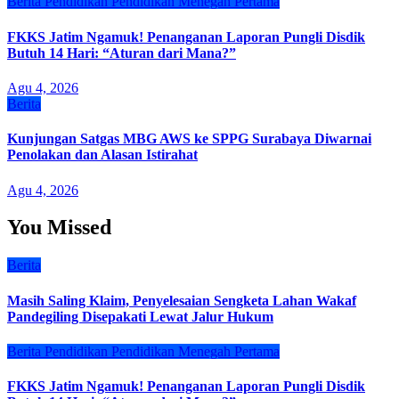
Berita
Pendidikan
Pendidikan Menegah Pertama
FKKS Jatim Ngamuk! Penanganan Laporan Pungli Disdik
Butuh 14 Hari: “Aturan dari Mana?”
Agu 4, 2026
Berita
Kunjungan Satgas MBG AWS ke SPPG Surabaya Diwarnai
Penolakan dan Alasan Istirahat
Agu 4, 2026
You Missed
Berita
Masih Saling Klaim, Penyelesaian Sengketa Lahan Wakaf
Pandegiling Disepakati Lewat Jalur Hukum
Berita
Pendidikan
Pendidikan Menegah Pertama
FKKS Jatim Ngamuk! Penanganan Laporan Pungli Disdik