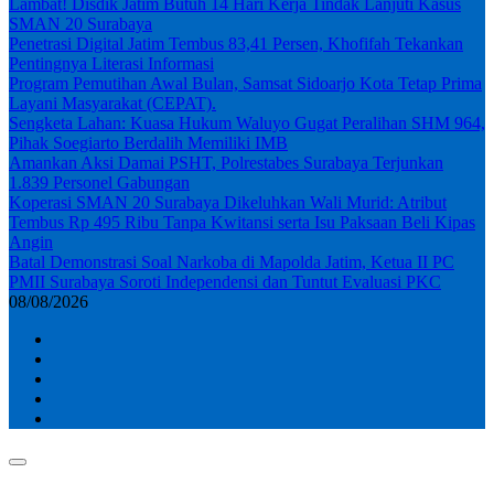
Lambat! Disdik Jatim Butuh 14 Hari Kerja Tindak Lanjuti Kasus
SMAN 20 Surabaya
Penetrasi Digital Jatim Tembus 83,41 Persen, Khofifah Tekankan
Pentingnya Literasi Informasi
Program Pemutihan Awal Bulan, Samsat Sidoarjo Kota Tetap Prima
Layani Masyarakat (CEPAT).
Sengketa Lahan: Kuasa Hukum Waluyo Gugat Peralihan SHM 964,
Pihak Soegiarto Berdalih Memiliki IMB
Amankan Aksi Damai PSHT, Polrestabes Surabaya Terjunkan
1.839 Personel Gabungan
Koperasi SMAN 20 Surabaya Dikeluhkan Wali Murid: Atribut
Tembus Rp 495 Ribu Tanpa Kwitansi serta Isu Paksaan Beli Kipas
Angin
Batal Demonstrasi Soal Narkoba di Mapolda Jatim, Ketua II PC
PMII Surabaya Soroti Independensi dan Tuntut Evaluasi PKC
08/08/2026