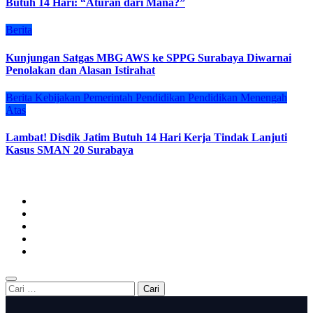
Butuh 14 Hari: “Aturan dari Mana?”
Berita
Kunjungan Satgas MBG AWS ke SPPG Surabaya Diwarnai
Penolakan dan Alasan Istirahat
Berita
Kebijakan
Pemerintah
Pendidikan
Pendidikan Menengah
Atas
Lambat! Disdik Jatim Butuh 14 Hari Kerja Tindak Lanjuti
Kasus SMAN 20 Surabaya
Cari
untuk: