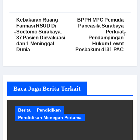
Navigasi
Kebakaran Ruang
BPPH MPC Pemuda
Farmasi RSUD Dr
Pancasila Surabaya
pos
Soetomo Surabaya,
Perkuat
37 Pasien Dievakuasi
Pendampingan
dan 1 Meninggal
Hukum Lewat
Dunia
Posbakum di 31 PAC
Baca Juga Berita Terkait
Berita
Pendidikan
Pendidikan Menegah Pertama