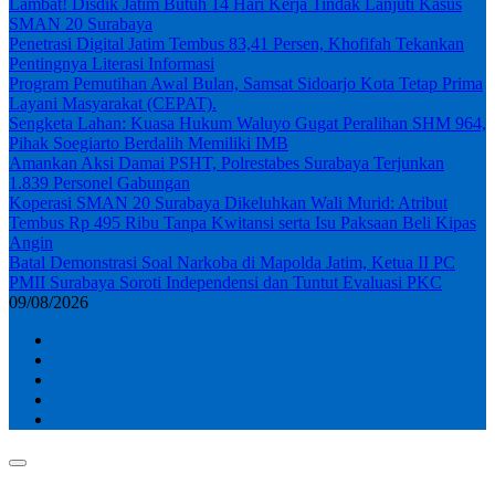
Lambat! Disdik Jatim Butuh 14 Hari Kerja Tindak Lanjuti Kasus
SMAN 20 Surabaya
Penetrasi Digital Jatim Tembus 83,41 Persen, Khofifah Tekankan
Pentingnya Literasi Informasi
Program Pemutihan Awal Bulan, Samsat Sidoarjo Kota Tetap Prima
Layani Masyarakat (CEPAT).
Sengketa Lahan: Kuasa Hukum Waluyo Gugat Peralihan SHM 964,
Pihak Soegiarto Berdalih Memiliki IMB
Amankan Aksi Damai PSHT, Polrestabes Surabaya Terjunkan
1.839 Personel Gabungan
Koperasi SMAN 20 Surabaya Dikeluhkan Wali Murid: Atribut
Tembus Rp 495 Ribu Tanpa Kwitansi serta Isu Paksaan Beli Kipas
Angin
Batal Demonstrasi Soal Narkoba di Mapolda Jatim, Ketua II PC
PMII Surabaya Soroti Independensi dan Tuntut Evaluasi PKC
09/08/2026