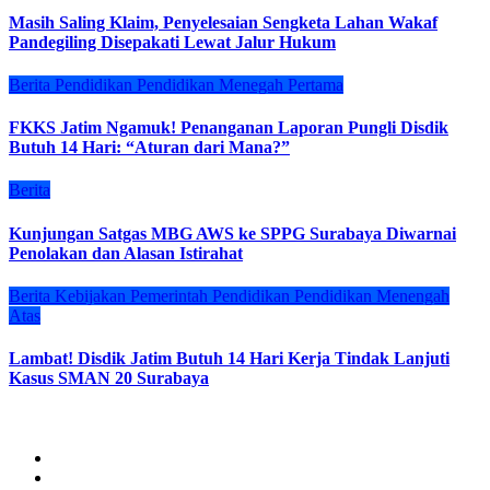
Masih Saling Klaim, Penyelesaian Sengketa Lahan Wakaf
Pandegiling Disepakati Lewat Jalur Hukum
Berita
Pendidikan
Pendidikan Menegah Pertama
FKKS Jatim Ngamuk! Penanganan Laporan Pungli Disdik
Butuh 14 Hari: “Aturan dari Mana?”
Berita
Kunjungan Satgas MBG AWS ke SPPG Surabaya Diwarnai
Penolakan dan Alasan Istirahat
Berita
Kebijakan
Pemerintah
Pendidikan
Pendidikan Menengah
Atas
Lambat! Disdik Jatim Butuh 14 Hari Kerja Tindak Lanjuti
Kasus SMAN 20 Surabaya