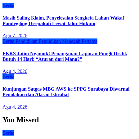
Berita
Masih Saling Klaim, Penyelesaian Sengketa Lahan Wakaf
Pandegiling Disepakati Lewat Jalur Hukum
Agu 7, 2026
Berita
Pendidikan
Pendidikan Menegah Pertama
FKKS Jatim Ngamuk! Penanganan Laporan Pungli Disdik
Butuh 14 Hari: “Aturan dari Mana?”
Agu 4, 2026
Berita
Kunjungan Satgas MBG AWS ke SPPG Surabaya Diwarnai
Penolakan dan Alasan Istirahat
Agu 4, 2026
You Missed
Berita