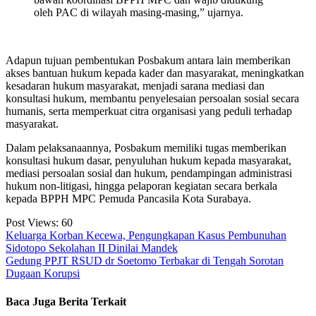
oleh PAC di wilayah masing-masing,” ujarnya.
Adapun tujuan pembentukan Posbakum antara lain memberikan
akses bantuan hukum kepada kader dan masyarakat, meningkatkan
kesadaran hukum masyarakat, menjadi sarana mediasi dan
konsultasi hukum, membantu penyelesaian persoalan sosial secara
humanis, serta memperkuat citra organisasi yang peduli terhadap
masyarakat.
Dalam pelaksanaannya, Posbakum memiliki tugas memberikan
konsultasi hukum dasar, penyuluhan hukum kepada masyarakat,
mediasi persoalan sosial dan hukum, pendampingan administrasi
hukum non-litigasi, hingga pelaporan kegiatan secara berkala
kepada BPPH MPC Pemuda Pancasila Kota Surabaya.
Post Views:
60
Navigasi
Keluarga Korban Kecewa, Pengungkapan Kasus Pembunuhan
Sidotopo Sekolahan II Dinilai Mandek
pos
Gedung PPJT RSUD dr Soetomo Terbakar di Tengah Sorotan
Dugaan Korupsi
Baca Juga Berita Terkait