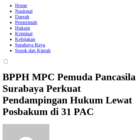
Home
Nasional
Daerah
Pemerintah
Hukum
Kriminal
Kebijakan
Surabaya Raya
Sosok dan Kiprah
BPPH MPC Pemuda Pancasila
Surabaya Perkuat
Pendampingan Hukum Lewat
Posbakum di 31 PAC