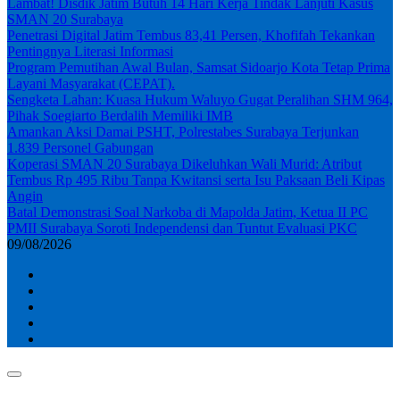
Lambat! Disdik Jatim Butuh 14 Hari Kerja Tindak Lanjuti Kasus
SMAN 20 Surabaya
Penetrasi Digital Jatim Tembus 83,41 Persen, Khofifah Tekankan
Pentingnya Literasi Informasi
Program Pemutihan Awal Bulan, Samsat Sidoarjo Kota Tetap Prima
Layani Masyarakat (CEPAT).
Sengketa Lahan: Kuasa Hukum Waluyo Gugat Peralihan SHM 964,
Pihak Soegiarto Berdalih Memiliki IMB
Amankan Aksi Damai PSHT, Polrestabes Surabaya Terjunkan
1.839 Personel Gabungan
Koperasi SMAN 20 Surabaya Dikeluhkan Wali Murid: Atribut
Tembus Rp 495 Ribu Tanpa Kwitansi serta Isu Paksaan Beli Kipas
Angin
Batal Demonstrasi Soal Narkoba di Mapolda Jatim, Ketua II PC
PMII Surabaya Soroti Independensi dan Tuntut Evaluasi PKC
09/08/2026