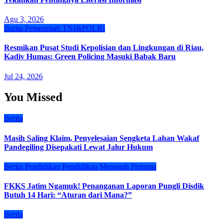
Agu 3, 2026
Berita
Pemerintah
TNI&POLRI
Resmikan Pusat Studi Kepolisian dan Lingkungan di Riau,
Kadiv Humas: Green Policing Masuki Babak Baru
Jul 24, 2026
You Missed
Berita
Masih Saling Klaim, Penyelesaian Sengketa Lahan Wakaf
Pandegiling Disepakati Lewat Jalur Hukum
Berita
Pendidikan
Pendidikan Menegah Pertama
FKKS Jatim Ngamuk! Penanganan Laporan Pungli Disdik
Butuh 14 Hari: “Aturan dari Mana?”
Berita