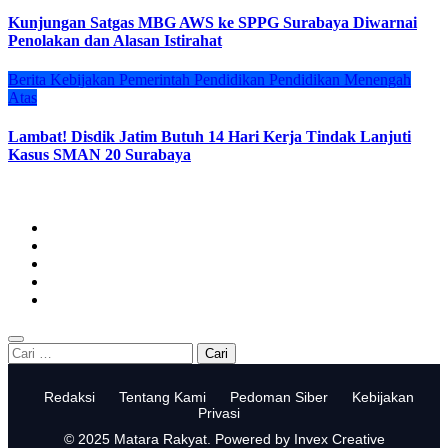
Kunjungan Satgas MBG AWS ke SPPG Surabaya Diwarnai
Penolakan dan Alasan Istirahat
Berita
Kebijakan
Pemerintah
Pendidikan
Pendidikan Menengah
Atas
Lambat! Disdik Jatim Butuh 14 Hari Kerja Tindak Lanjuti
Kasus SMAN 20 Surabaya
Cari
untuk:
Redaksi
Tentang Kami
Pedoman Siber
Kebijakan
Privasi
© 2025 Matara Rakyat. Powered by Invex Creative