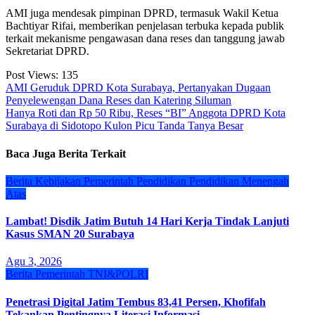
AMI juga mendesak pimpinan DPRD, termasuk Wakil Ketua
Bachtiyar Rifai, memberikan penjelasan terbuka kepada publik
terkait mekanisme pengawasan dana reses dan tanggung jawab
Sekretariat DPRD.
Post Views:
135
Navigasi
AMI Geruduk DPRD Kota Surabaya, Pertanyakan Dugaan
Penyelewengan Dana Reses dan Katering Siluman
pos
Hanya Roti dan Rp 50 Ribu, Reses “BI” Anggota DPRD Kota
Surabaya di Sidotopo Kulon Picu Tanda Tanya Besar
Baca Juga Berita Terkait
Berita
Kebijakan
Pemerintah
Pendidikan
Pendidikan Menengah
Atas
Lambat! Disdik Jatim Butuh 14 Hari Kerja Tindak Lanjuti
Kasus SMAN 20 Surabaya
Agu 3, 2026
Berita
Pemerintah
TNI&POLRI
Penetrasi Digital Jatim Tembus 83,41 Persen, Khofifah
Tekankan Pentingnya Literasi Informasi