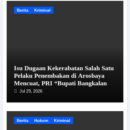
Berita
Kriminal
Isu Dugaan Kekerabatan Salah Satu
Pelaku Penembakan di Arosbaya
Mencuat, PRI “Bupati Bangkalan
Perlu Berikan Penjelasan kepada
Jul 29, 2026
Publik”
Berita
Hukum
Kriminal