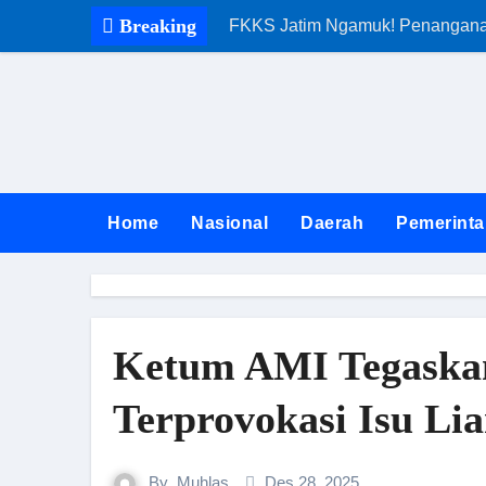
Skip
Breaking
FKKS Jatim Ngamuk! Penanganan 
to
content
Home
Nasional
Daerah
Pemerinta
Ketum AMI Tegaskan 
Terprovokasi Isu Lia
By
Muhlas
Des 28, 2025