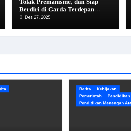
Tolak Premanisme, dan Siap
Berdiri di Garda Terdepan
Pemberantasan Korupsi
Des 27, 2025
rita
Berita
Kebijakan
Pemerintah
Pendidikan
Pendidikan Menengah At