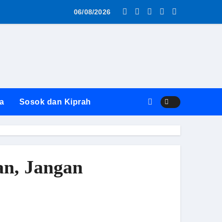
as MBG AWS ke SPPG Surabaya Diwarnai Penolakan dan Alasa
06/08/2026
a
Sosok dan Kiprah
an, Jangan