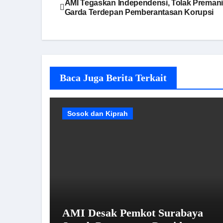
AMI Tegaskan Independensi, Tolak Premanis
Garda Terdepan Pemberantasan Korupsi
pos
Baca Juga Berita Terkait
Sosok dan Kiprah
AMI Desak Pemkot Surabaya