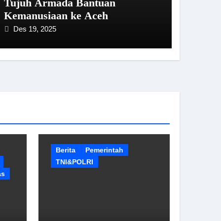
Tujuh Armada Bantuan
Kemanusiaan ke Aceh
Des 19, 2025
Berita
Pemerintah
TNI&POLRI
as