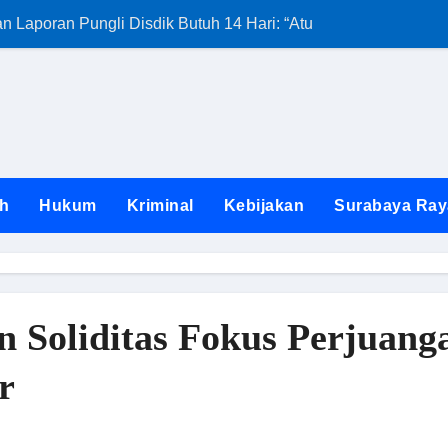
Laporan Pungli Disdik Butuh 14 Hari: “Aturan dari Mana?”
Kunjungan Satg
h
Hukum
Kriminal
Kebijakan
Surabaya Ray
Soliditas Fokus Perjuang
r