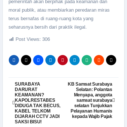
pemerintah akan berpihak pada keamanan dan
moral publik, atau membiarkan peredaran miras
terus bernafas di ruang-ruang kota yang
seharusnya bersih dari praktik ilegal.
Post Views:
306
Navigasi
SURABAYA
KB Samsat Surabaya
DARURAT
Selatan: Polantas
pos
KEAMANAN?
Menyapa, anggota
KAPOLRESTABES
samsat surabaya
DIDUGA TAK BECUS,
selatan Tunjukkan
KABEL TELKOM
Pelayanan Humanis
DIJARAH CCTV JADI
kepada Wajib Pajak
SAKSI BISU!