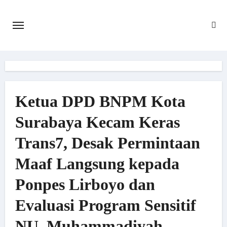
Skip
to
content
Ketua DPD BNPM Kota
Surabaya Kecam Keras
Trans7, Desak Permintaan
Maaf Langsung kepada
Ponpes Lirboyo dan
Evaluasi Program Sensitif
NU–Muhammadiyah