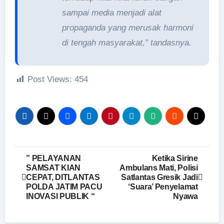
sampai media menjadi alat
propaganda yang merusak harmoni
di tengah masyarakat,” tandasnya.
Post Views:
454
Navigasi
” PELAYANAN
Ketika Sirine
SAMSAT KIAN
Ambulans Mati, Polisi
pos
CEPAT, DITLANTAS
Satlantas Gresik Jadi
POLDA JATIM PACU
‘Suara’ Penyelamat
INOVASI PUBLIK “
Nyawa