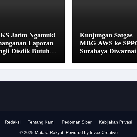
KS Jatim Ngamuk!
Kunjungan Satgas
nanganan Laporan
MBG AWS ke SPP
ngli Disdik Butuh
Surabaya Diwarnai
 Hari: “Aturan dari
Penolakan dan Ala
na?”
Istirahat
Redaksi
Tentang Kami
Pedoman Siber
Kebijakan Privasi
© 2025 Matara Rakyat. Powered by Invex Creative