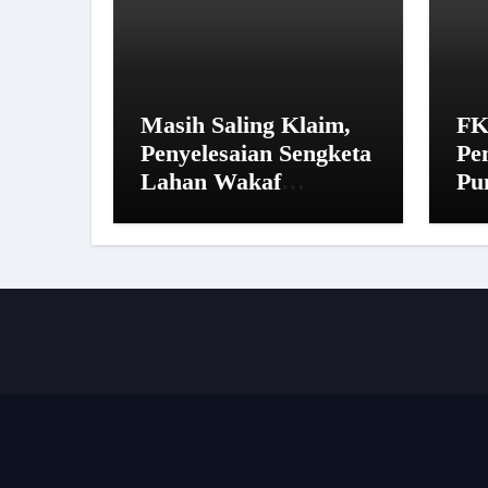
Masih Saling Klaim,
FK
Penyelesaian Sengketa
Pe
Lahan Wakaf
Pu
Pandegiling Disepakati
14
Lewat Jalur Hukum
Ma