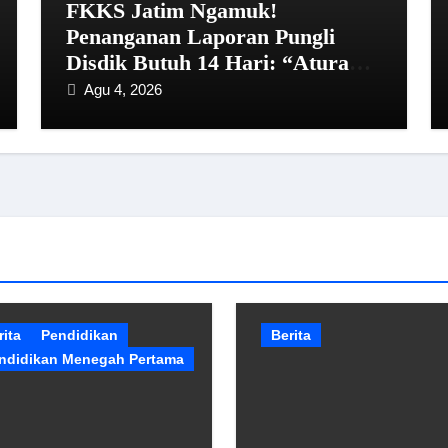
FKKS Jatim Ngamuk!
Penanganan Laporan Pungli
Disdik Butuh 14 Hari: “Aturan
dari Mana?”
Agu 4, 2026
rita
Pendidikan
Berita
ndidikan Menegah Pertama