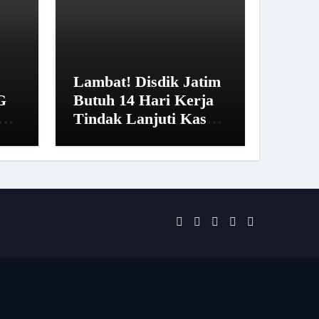
Lambat! Disdik Jatim
G
Butuh 14 Hari Kerja
Tindak Lanjuti Kasus
san
SMAN 20 Surabaya