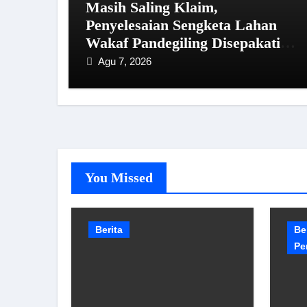
Masih Saling Klaim,
Penyelesaian Sengketa Lahan
Wakaf Pandegiling Disepakati
Lewat Jalur Hukum
Agu 7, 2026
You Missed
Berita
Be
Pe