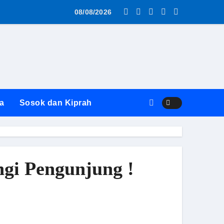
 Hukum
uk! Penanganan Laporan Pungli Disdik Butuh 14 Hari: “Atura
08/08/2026
a
Sosok dan Kiprah
gi Pengunjung !