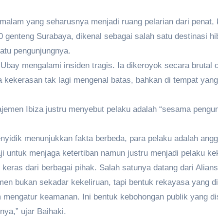
malam yang seharusnya menjadi ruang pelarian dari penat, k
 genteng Surabaya, dikenal sebagai salah satu destinasi hib
satu pengunjungnya.
 Ubay mengalami insiden tragis. Ia dikeroyok secara brutal 
a kekerasan tak lagi mengenal batas, bahkan di tempat ya
ajemen Ibiza justru menyebut pelaku adalah “sesama pengun
yidik menunjukkan fakta berbeda, para pelaku adalah anggo
ji untuk menjaga ketertiban namun justru menjadi pelaku ke
ras dari berbagai pihak. Salah satunya datang dari Alians
n bukan sekadar kekeliruan, tapi bentuk rekayasa yang di
 mengatur keamanan. Ini bentuk kebohongan publik yang d
ya,” ujar Baihaki.