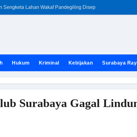
an Sengketa Lahan Wakaf Pandegiling Disepakati Lewat Jalur
FKKS Jatim Ngam
h
Hukum
Kriminal
Kebijakan
Surabaya Ray
lub Surabaya Gagal Lindun