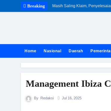
Skip
Breaking
Masih Saling Klaim, Penyelesai
to
content
Home
Nasional
Daerah
Pemerinta
Management Ibiza C
By
Redaksi
Jul 16, 2025