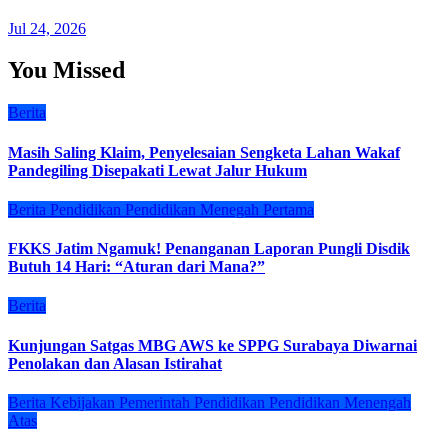
Jul 24, 2026
You Missed
Berita
Masih Saling Klaim, Penyelesaian Sengketa Lahan Wakaf
Pandegiling Disepakati Lewat Jalur Hukum
Berita
Pendidikan
Pendidikan Menegah Pertama
FKKS Jatim Ngamuk! Penanganan Laporan Pungli Disdik
Butuh 14 Hari: “Aturan dari Mana?”
Berita
Kunjungan Satgas MBG AWS ke SPPG Surabaya Diwarnai
Penolakan dan Alasan Istirahat
Berita
Kebijakan
Pemerintah
Pendidikan
Pendidikan Menengah
Atas