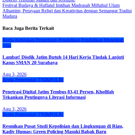
pos
Festival Budaya & Haflatul Imtihan Madrasah Miftahul Ulum
Alhamim, Perayaan Religi dan Kreativitas dengan Semangat Tradisi
Madura
Baca Juga Berita Terkait
Berita
Kebijakan
Pemerintah
Pendidikan
Pendidikan Menengah
Atas
Lambat! Disdik Jatim Butuh 14 Hari Kerja Tindak Lanjuti
Kasus SMAN 20 Surabaya
Agu 3, 2026
Berita
Pemerintah
TNI&POLRI
Penetrasi Digital Jatim Tembus 83,41 Persen, Khofifah
Tekankan Pentingnya Literasi Informasi
Agu 3, 2026
Berita
Pemerintah
TNI&POLRI
Resmikan Pusat Studi Kepolisian dan Lingkungan di Riau,
Kadiv Humas: Green Policing Masuki Babak Baru