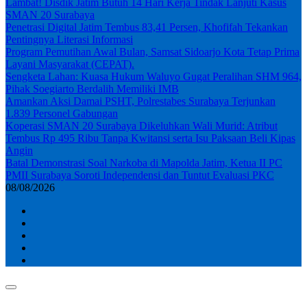
Lambat! Disdik Jatim Butuh 14 Hari Kerja Tindak Lanjuti Kasus
SMAN 20 Surabaya
Penetrasi Digital Jatim Tembus 83,41 Persen, Khofifah Tekankan
Pentingnya Literasi Informasi
Program Pemutihan Awal Bulan, Samsat Sidoarjo Kota Tetap Prima
Layani Masyarakat (CEPAT).
Sengketa Lahan: Kuasa Hukum Waluyo Gugat Peralihan SHM 964,
Pihak Soegiarto Berdalih Memiliki IMB
Amankan Aksi Damai PSHT, Polrestabes Surabaya Terjunkan
1.839 Personel Gabungan
Koperasi SMAN 20 Surabaya Dikeluhkan Wali Murid: Atribut
Tembus Rp 495 Ribu Tanpa Kwitansi serta Isu Paksaan Beli Kipas
Angin
Batal Demonstrasi Soal Narkoba di Mapolda Jatim, Ketua II PC
PMII Surabaya Soroti Independensi dan Tuntut Evaluasi PKC
08/08/2026