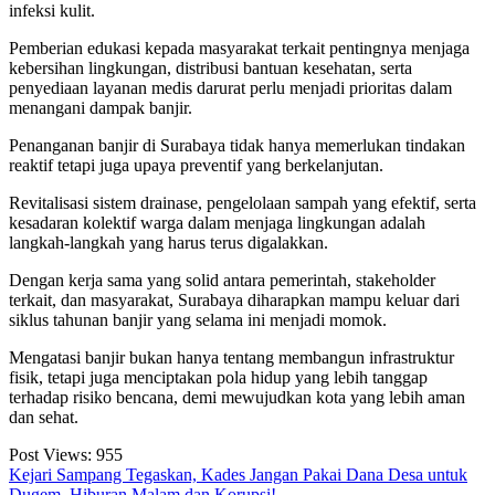
infeksi kulit.
Pemberian edukasi kepada masyarakat terkait pentingnya menjaga
kebersihan lingkungan, distribusi bantuan kesehatan, serta
penyediaan layanan medis darurat perlu menjadi prioritas dalam
menangani dampak banjir.
Penanganan banjir di Surabaya tidak hanya memerlukan tindakan
reaktif tetapi juga upaya preventif yang berkelanjutan.
Revitalisasi sistem drainase, pengelolaan sampah yang efektif, serta
kesadaran kolektif warga dalam menjaga lingkungan adalah
langkah-langkah yang harus terus digalakkan.
Dengan kerja sama yang solid antara pemerintah, stakeholder
terkait, dan masyarakat, Surabaya diharapkan mampu keluar dari
siklus tahunan banjir yang selama ini menjadi momok.
Mengatasi banjir bukan hanya tentang membangun infrastruktur
fisik, tetapi juga menciptakan pola hidup yang lebih tanggap
terhadap risiko bencana, demi mewujudkan kota yang lebih aman
dan sehat.
Post Views:
955
Navigasi
Kejari Sampang Tegaskan, Kades Jangan Pakai Dana Desa untuk
Dugem, Hiburan Malam dan Korupsi!