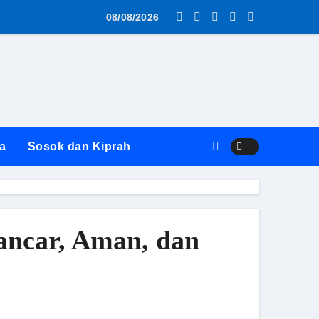
 Hukum
uk! Penanganan Laporan Pungli Disdik Butuh 14 Hari: “Atura
08/08/2026
a
Sosok dan Kiprah
ancar, Aman, dan