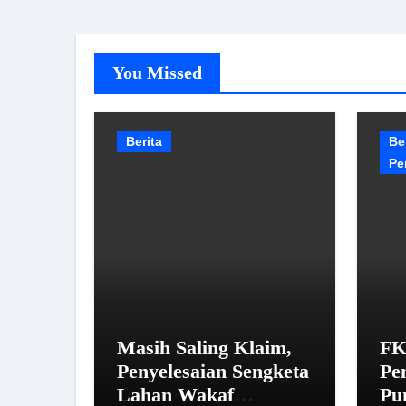
You Missed
Berita
Be
Pe
Masih Saling Klaim,
FK
Penyelesaian Sengketa
Pe
Lahan Wakaf
Pu