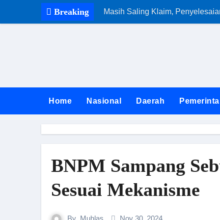
Skip
Breaking
Masih Saling Klaim, Penyelesai
to
content
Home
Nasional
Daerah
Pemerinta
BNPM Sampang Sebut
Sesuai Mekanisme
By
Muhlas
Nov 30, 2024