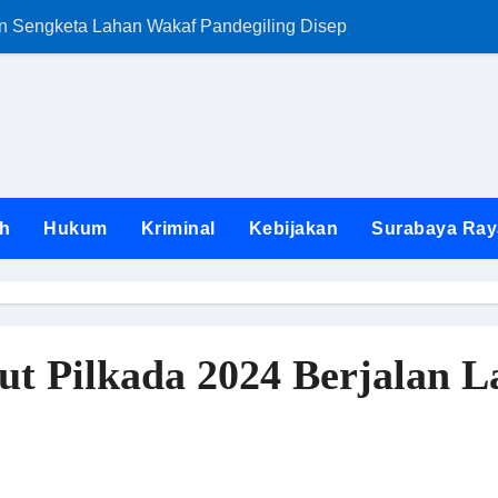
an Sengketa Lahan Wakaf Pandegiling Disepakati Lewat Jalur
FKKS Jatim Ngam
h
Hukum
Kriminal
Kebijakan
Surabaya Ray
 Pilkada 2024 Berjalan L